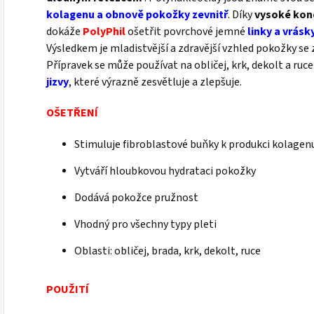
kolagenu a obnově pokožky zevnitř
. Díky
vysoké konc
dokáže
PolyPhil
ošetřit povrchové jemné
linky a vrásk
Výsledkem je mladistvější a zdravější vzhled pokožky se 
Přípravek se může používat na obličej, krk, dekolt a ruce
jizvy
, které výrazně zesvětluje a zlepšuje.
OŠETŘENÍ
Stimuluje fibroblastové buňky k produkci kolagen
Vytváří hloubkovou hydrataci pokožky
Dodává pokožce pružnost
Vhodný pro všechny typy pleti
Oblasti: obličej, brada, krk, dekolt, ruce
POUŽITÍ