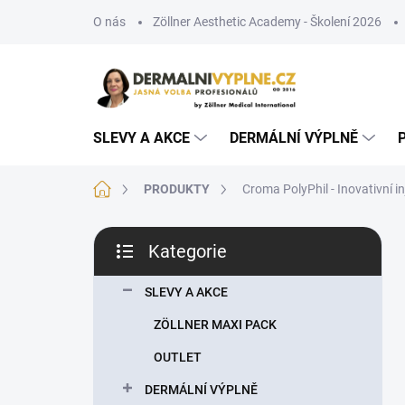
Přejít
O nás
Zöllner Aesthetic Academy - Školení 2026
na
obsah
SLEVY A AKCE
DERMÁLNÍ VÝPLNĚ
Domů
PRODUKTY
Croma PolyPhil - Inovativní i
P
Kategorie
o
Přeskočit
s
kategorie
t
SLEVY A AKCE
r
ZÖLLNER MAXI PACK
a
n
OUTLET
n
DERMÁLNÍ VÝPLNĚ
í