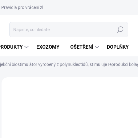
Pravidla pro vrácení zboží a plateb
Podmínky ochrany osobních úda
Hledat
PRODUKTY
EXOZOMY
OŠETŘENÍ
DOPLŇKY
njekční biostimulátor vyrobený z polynukleotidů, stimuluje reprodukci ko
ZNAČKA:
CROMA
NOVINKA
AKCE
DORUČENÍ 24H
2 
2 4
Měr
1 01
cena
POU