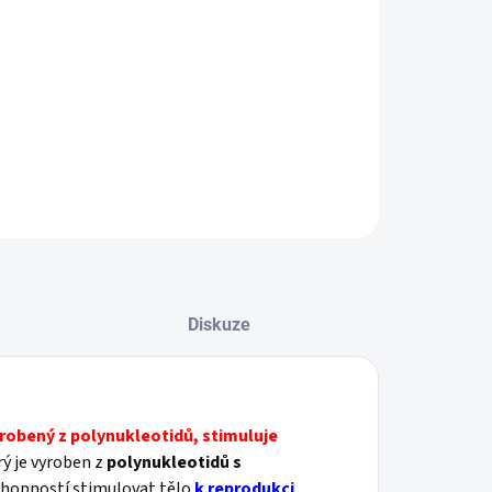
Vytváří hloubkovou hydrataci pokožky
Dodává pokožce pružnost
Vhodný pro všechny typy pleti
Oblasti: obličej, brada, krk, dekolt, ruce
ILNÍ INFORMACE
ZEPTAT SE
HLÍDAT
Diskuze
yrobený z polynukleotidů, stimuluje
ý je vyroben z
polynukleotidů s
chopností stimulovat tělo
k reprodukci