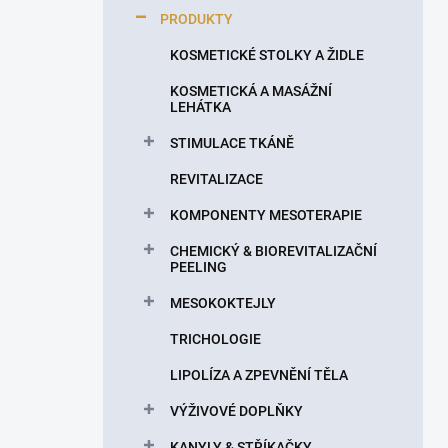
p
PRODUKTY
a
n
KOSMETICKÉ STOLKY A ŽIDLE
e
KOSMETICKÁ A MASÁŽNÍ
l
LEHÁTKA
STIMULACE TKÁNĚ
REVITALIZACE
KOMPONENTY MESOTERAPIE
CHEMICKÝ & BIOREVITALIZAČNÍ
PEELING
MESOKOKTEJLY
TRICHOLOGIE
LIPOLÍZA A ZPEVNĚNÍ TĚLA
VÝŽIVOVÉ DOPLŇKY
KANYLY & STŘÍKAČKY