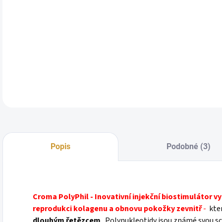
DETA
Popis
Podobné (3)
Croma PolyPhil - Inovativní injekční biostimulátor v
reprodukci kolagenu a obnovu pokožky zevnitř
-
kter
dlouhým řetězcem
. Polynukleotidy jsou známé svou s