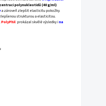
entraci polynukleotidů (40 g/ml)
y
a zároveň zlepšit elasticitu pokožky.
zlepšenou strukturou a elasticitou.
.
PolyPhil
prokázal skvělé výsledky i
na
u