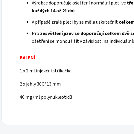
Výrobce doporučuje ošetření normální pleti ve
tře
každých 14 až 21 dní
.
V případě zralé pleti by se měla uskutečnit
celkem 
Pro
zesvětlení jizev se doporučují celkem dvě s
ošetření se mohou lišit v závislosti na individuáln
BALENÍ
1 x 2 ml injekční stříkačka
2 x jehly 30G*13 mm
40 mg/ml polynukleotidů