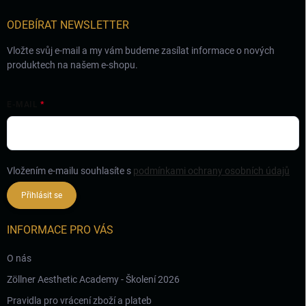
í
ODEBÍRAT NEWSLETTER
Vložte svůj e-mail a my vám budeme zasílat informace o nových
produktech na našem e-shopu.
E-MAIL
Vložením e-mailu souhlasíte s
podmínkami ochrany osobních údajů
Přihlásit se
INFORMACE PRO VÁS
O nás
Zöllner Aesthetic Academy - Školení 2026
Pravidla pro vrácení zboží a plateb