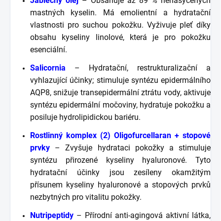
Jablečný olej
– Obsahuje až 89 % nenasycených
mastných kyselin. Má emolientní a hydratační
vlastnosti pro suchou pokožku. Vyživuje pleť díky
obsahu kyseliny linolové, která je pro pokožku
esenciální.
Salicornia
– Hydratační, restrukturalizační a
vyhlazující účinky; stimuluje syntézu epidermálního
AQP8, snižuje transepidermální ztrátu vody, aktivuje
syntézu epidermální močoviny, hydratuje pokožku a
posiluje hydrolipidickou bariéru.
Rostlinný komplex (2) Oligofurcellaran + stopové
prvky
– Zvyšuje hydrataci pokožky a stimuluje
syntézu přirozené kyseliny hyaluronové. Tyto
hydratační účinky jsou zesíleny okamžitým
přísunem kyseliny hyaluronové a stopových prvků
nezbytných pro vitalitu pokožky.
Nutripeptidy
– Přírodní anti-agingová aktivní látka,