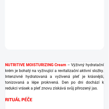
Zlepšuje tón plet
Redukuje vrásky
Vyplňuje a podporuje prokrvení pokožky
Rozjasňuje pleť
DETAILNÍ INFORMACE
ZEPTAT SE
HLÍDAT
NUTRITIVE MOISTURIZING Cream
– Výživný hydratační
krém je bohatý na vyživující a revitalizační aktivní složky.
Intenzivně hydratovaná a vyživená pleť je krásnější,
tonizovaná a lépe prokrvená. Den po dni dochází k
redukci vrásek a pleť znovu získává svůj přirozený jas.
RITUÁL PÉČE