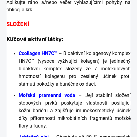
Aplikujte ráno a/nebo večer vyhlazujícími pohyby na
obličej a krk.
SLOŽENÍ
Klíčové aktivní látky:
Ccollagen HN7C™
– Bioaktivní kolagenový komplex
HN7C™ (vysoce vyživující kolagen) je jedinečný
bioaktivní komplex složený ze 7 molekulových
hmotností kolagenu pro zesílený účinek proti
stárnutí pokožky a buněčné oxidaci.
Mořská pramenná voda
– Její stabilní složení
stopových prvků poskytuje vlastnosti posilující
kožní bariéru a zajišťuje imunokosmetický účinek
díky přítomnosti mikrobiálních fragmentů mořské
flóry a fauny.