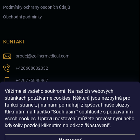
Podmínky ochrany osobních údajů
Obchodní podmínky
KONTAKT
prodej
@
zollnermedical.com
+420608032032
+420775848467
Vážíme si vašeho soukromí. Na našich webových
Sledujte nás na našem FB profilu
stránkách používáme cookies. Některá jsou nezbytná pro
funkci stránek, jiná nám pomáhají zlepšovat naše služby.
zollnermedical_eu
Kliknutím na tlačítko "Souhlasím" souhlasíte s používáním
všech cookies. Úpravu nastavení můžete provést nyní nebo
kdykoliv později kliknutím na odkaz "Nastavení".