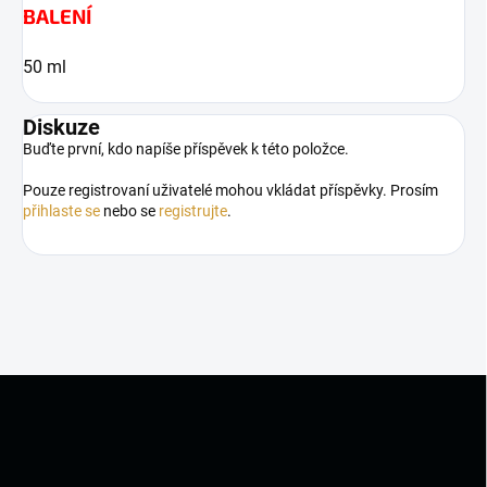
BALENÍ
50 ml
Diskuze
Buďte první, kdo napíše příspěvek k této položce.
Pouze registrovaní uživatelé mohou vkládat příspěvky. Prosím
přihlaste se
nebo se
registrujte
.
Z
á
p
a
t