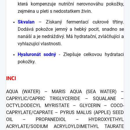
která kompenzuje nutriční nerovnováhu pokožky,
zejména u pleti s nedostatkem živin.
Skvalan
– Získaný fermentací cukrové třtiny.
Dodává pokožce jemný a hebký pocit, snadno se
nanáší a je nedráždivý. Má hydratační, zvláčňující a
vyhlazující vlastnosti.
Hyaluronát sodný
- Zlepšuje celkovou hydrataci
pokožky.
INCI
AQUA (WATER) – MARIS AQUA (SEA WATER) –
CAPRYLIC/CAPRIC TRIGLYCERIDE – SQUALANE –
OCTYLDODECYL MYRISTATE – GLYCERIN – COCO-
CAPRYLATE/CAPRATE – PYRUS MALUS (APPLE) SEED
OIL – PROPANEDIOL – HYDROXYETHYL
ACRYLATE/SODIUM ACRYLOYLDIMETHYL TAURATE