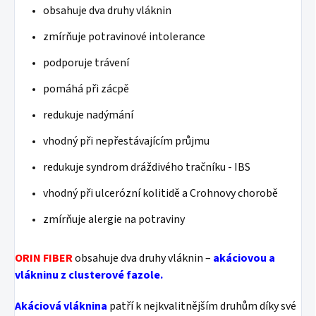
obsahuje dva druhy vláknin
zmírňuje potravinové intolerance
podporuje trávení
pomáhá při zácpě
redukuje nadýmání
vhodný při nepřestávajícím průjmu
redukuje syndrom dráždivého tračníku - IBS
vhodný při ulcerózní kolitidě a Crohnovy chorobě
zmírňuje alergie na potraviny
ORIN FIBER
obsahuje dva druhy vláknin –
akáciovou a
vlákninu z clusterové fazole.
Akáciová vláknina
patří k nejkvalitnějším druhům díky své