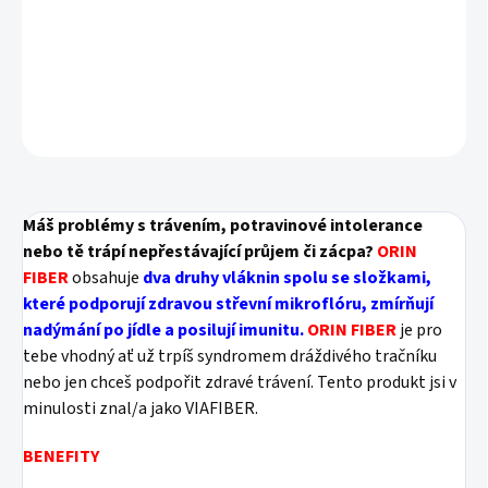
vhodný při ulcerózní kolitidě a Crohnovy chorobě
zmírňuje alergie na potraviny
DETAILNÍ INFORMACE
ZEPTAT SE
HLÍDAT
Máš problémy s trávením, potravinové intolerance
nebo tě trápí nepřestávající průjem či zácpa?
ORIN
FIBER
obsahuje
dva druhy vláknin spolu se složkami,
které podporují zdravou střevní mikroflóru, zmírňují
nadýmání po jídle a posilují imunitu.
ORIN FIBER
je pro
tebe vhodný ať už trpíš syndromem dráždivého tračníku
nebo jen chceš podpořit zdravé trávení. Tento produkt jsi v
minulosti znal/a jako VIAFIBER.
BENEFITY