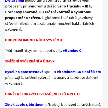
L-glutamin
podporuje trávení a zdraví střev. Je velmi
prospěšný při
syndromu dráždivého tračníku – IBS,
Crohnovy chorobě, ulcerózní kolitidě a syndromu
propustného střeva.
L-glutamin také udržuje zdravý
střevní mikrobiom a zabraňuje množení bakteriálních
patogenů.
PODPORA IMUNITNÍHO SYSTÉMU
Tvůj imunitní systém podpoříš díky
vitamínu C.
SNÍŽENÍ VYČERPÁNÍ A ÚNAVY
Kyselina pantotenová
spolu
s vitamínem B6 a hořčíkem
přispívají ke snížení vyčerpání a únavy a ke zdravé duševní
výkonnosti.
UDRŽENÍ ZDRAVÝCH VLASŮ, NEHTŮ A PLETI
Zinek spolu s biotinem
přispívají k udržení zdravých vlasů,