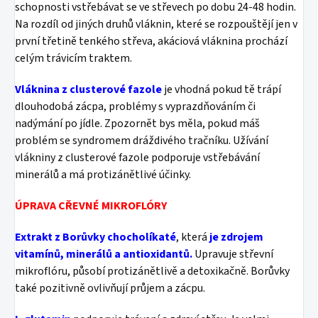
schopnosti vstřebávat se ve střevech po dobu 24-48 hodin.
Na rozdíl od jiných druhů vláknin, které se rozpouštějí jen v
první třetině tenkého střeva, akáciová vláknina prochází
celým trávicím traktem.
Vláknina z clusterové fazole
je vhodná pokud tě trápí
dlouhodobá zácpa, problémy s vyprazdňováním či
nadýmání po jídle. Zpozornět bys měla, pokud máš
problém se syndromem dráždivého tračníku. Užívání
vlákniny z clusterové fazole podporuje vstřebávání
minerálů a má protizánětlivé účinky.
ÚPRAVA CŘEVNÉ MIKROFLÓRY
Extrakt z Borůvky chocholíkaté
, která
je zdrojem
vitamínů, minerálů a antioxidantů.
Upravuje střevní
mikroflóru, působí protizánětlivě a detoxikačně. Borůvky
také pozitivně ovlivňují průjem a zácpu.