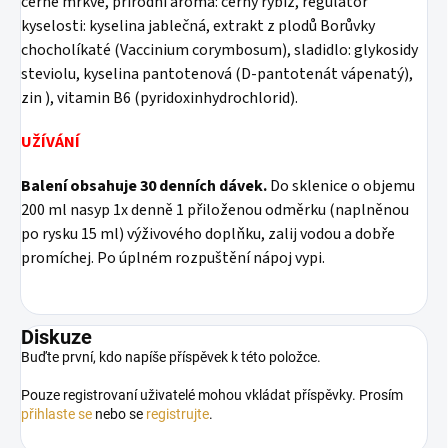
černé mrkve, přírodní aroma: černý rybíz, regulátor
kyselosti: kyselina jablečná, extrakt z plodů Borůvky
chocholíkaté (Vaccinium corymbosum), sladidlo: glykosidy
steviolu, kyselina pantotenová (D-pantotenát vápenatý),
zin ), vitamin B6 (pyridoxinhydrochlorid).
UŽÍVÁNÍ
Balení obsahuje 30 denních dávek.
Do sklenice o objemu
200 ml nasyp 1x denně 1 přiloženou odměrku (naplněnou
po rysku 15 ml) výživového doplňku, zalij vodou a dobře
promíchej. Po úplném rozpuštění nápoj vypi.
Diskuze
Buďte první, kdo napíše příspěvek k této položce.
Pouze registrovaní uživatelé mohou vkládat příspěvky. Prosím
přihlaste se
nebo se
registrujte
.