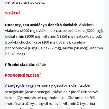
nehtů a zdravé pokožky.
SLOŽENÍ
Hodnoty jsou uváděny v denních dávkách:
Akáciová
vláknina (5000 mg), vláknina z clusterové fazole (3000 mg),
L-Glutamin (1000 mg), vitamin C (250 mg), extrakt z plodů
Borůvky chocholíkaté (100 mg), 50 mg), kyselina
pantotenová (6 mg), zinek (2 mg), biotin (50 mcg), vitamin
B6 (40 mcg).
Přírodní sladidlo:
stévie
PODROBNÉ SLOŽENÍ
Černý rybíz 311g:
Extrakt z pryskyřice z větví Akácie
senegalské (Acacia senegal), vláknina z plodů clusterové
fazole (Cyamopsis tetragonoloba), L-Glutamin, hořčík
(hořečnatá sůl kyseliny citrónové), vitamín C (kyselina