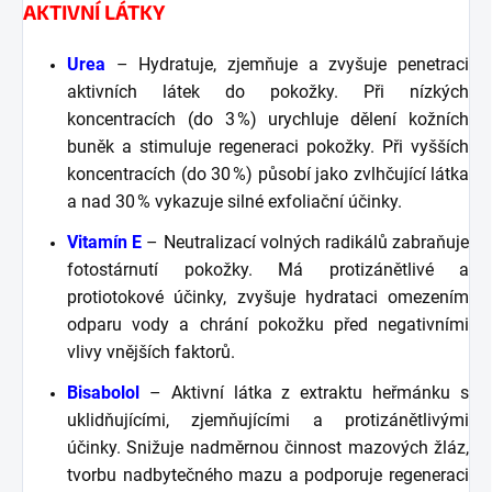
AKTIVNÍ LÁTKY
Urea
– Hydratuje, zjemňuje a zvyšuje penetraci
aktivních látek do pokožky. Při nízkých
koncentracích (do 3 %) urychluje dělení kožních
buněk a stimuluje regeneraci pokožky. Při vyšších
koncentracích (do 30 %) působí jako zvlhčující látka
a nad 30 % vykazuje silné exfoliační účinky.
Vitamín E
– Neutralizací volných radikálů zabraňuje
fotostárnutí pokožky. Má protizánětlivé a
protiotokové účinky, zvyšuje hydrataci omezením
odparu vody a chrání pokožku před negativními
vlivy vnějších faktorů.
Bisabolol
– Aktivní látka z extraktu heřmánku s
uklidňujícími, zjemňujícími a protizánětlivými
účinky. Snižuje nadměrnou činnost mazových žláz,
tvorbu nadbytečného mazu a podporuje regeneraci