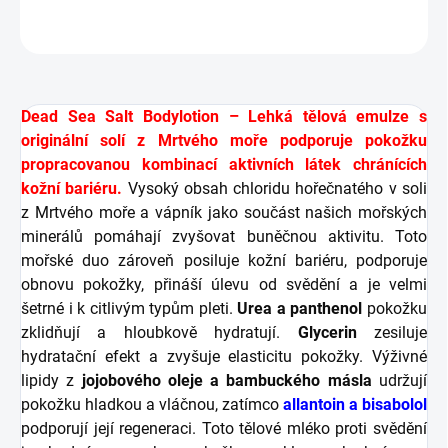
ZEPTAT SE
HLÍDAT
Dead Sea Salt Bodylotion – Lehká tělová emulze s
originální solí z Mrtvého moře podporuje pokožku
propracovanou kombinací aktivních látek chránících
kožní bariéru.
Vysoký obsah chloridu hořečnatého v soli
z Mrtvého moře a vápník jako součást našich mořských
minerálů pomáhají zvyšovat buněčnou aktivitu. Toto
mořské duo zároveň posiluje kožní bariéru, podporuje
obnovu pokožky, přináší úlevu od svědění a je velmi
šetrné i k citlivým typům pleti.
Urea a panthenol
pokožku
zklidňují a hloubkově hydratují.
Glycerin
zesiluje
hydratační efekt a zvyšuje elasticitu pokožky. Výživné
lipidy z
jojobového oleje a bambuckého másla
udržují
pokožku hladkou a vláčnou, zatímco
allantoin a bisabolol
podporují její regeneraci. Toto tělové mléko proti svědění