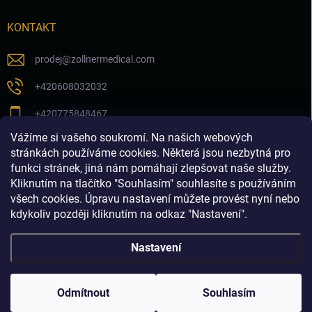
KONTAKT
prodej
@
zollnermedical.com
+420608032032
+420775848467
Vážíme si vašeho soukromí. Na našich webových
Sledujte nás na našem FB profilu
stránkách používáme cookies. Některá jsou nezbytná pro
funkci stránek, jiná nám pomáhají zlepšovat naše služby.
zollnermedical_eu
Kliknutím na tlačítko "Souhlasím" souhlasíte s používáním
všech cookies. Úpravu nastavení můžete provést nyní nebo
kdykoliv později kliknutím na odkaz "Nastavení".
Nastavení
Copyright 2026
Produkty pro estetickou medicínu a
dermatologii│dermalnivyplne.cz
. Všechna práva vyhrazena.
Odmítnout
Souhlasím
Vytvořil Shoptet