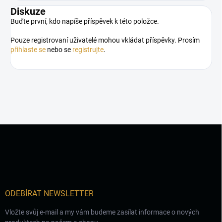
Diskuze
Buďte první, kdo napíše příspěvek k této položce.
Pouze registrovaní uživatelé mohou vkládat příspěvky. Prosím
přihlaste se
nebo se
registrujte
.
Z
á
p
a
t
í
ODEBÍRAT NEWSLETTER
Vložte svůj e-mail a my vám budeme zasílat informace o nových