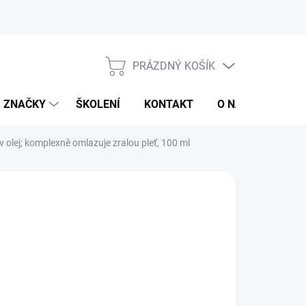
jů
Obchodní podmínky
PRÁZDNÝ KOŠÍK
NÁKUPNÍ
KOŠÍK
ZNAČKY
ŠKOLENÍ
KONTAKT
O NÁS
ZNAČ
v olej; komplexně omlazuje zralou pleť, 100 ml
9,80 Kč
769 Kč
/ bal.
,49 Kč včetně DPH
ná
0 Kč / 10 ml
:
ZE PRO PŘIHLÁŠENÉ