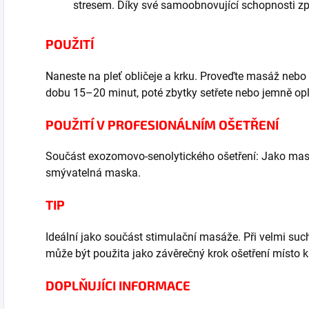
stresem. Díky své samoobnovující schopnosti zpo
POUŽITÍ
Naneste na pleť obličeje a krku. Proveďte masáž nebo
dobu 15–20 minut, poté zbytky setřete nebo jemně op
POUŽITÍ V PROFESIONÁLNÍM OŠETŘENÍ
Součást exozomovo-senolytického ošetření: J
ako mas
smývatelná maska.
TIP
Ideální jako součást stimulační masáže. Při velmi such
může být použita jako závěrečný krok ošetření místo 
DOPLŇUJÍCI INFORMACE