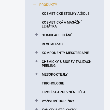
p
PRODUKTY
a
n
KOSMETICKÉ STOLKY A ŽIDLE
e
KOSMETICKÁ A MASÁŽNÍ
l
LEHÁTKA
STIMULACE TKÁNĚ
REVITALIZACE
KOMPONENTY MESOTERAPIE
CHEMICKÝ & BIOREVITALIZAČNÍ
PEELING
MESOKOKTEJLY
TRICHOLOGIE
LIPOLÍZA A ZPEVNĚNÍ TĚLA
VÝŽIVOVÉ DOPLŇKY
KANYLY & STŘÍKAČKY