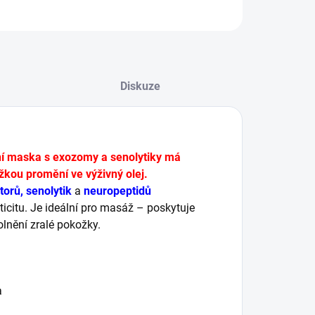
ZEPTAT SE
HLÍDAT
Diskuze
í maska s exozomy a senolytiky má
žkou promění ve výživný olej.
torů, senolytik
a
neuropeptidů
asticitu. Je ideální pro masáž – poskytuje
lnění zralé pokožky.
a