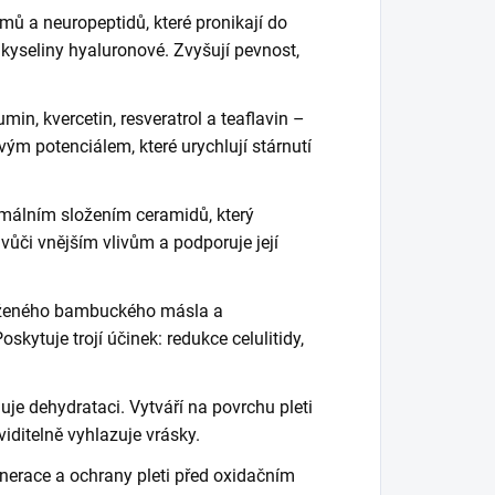
ů a neuropeptidů, které pronikají do
 kyseliny hyaluronové. Zvyšují pevnost,
min, kvercetin, resveratrol a teaflavin –
ým potenciálem, které urychlují stárnutí
imálním složením ceramidů, který
 vůči vnějším vlivům a podporuje její
ženého bambuckého másla a
kytuje trojí účinek: redukce celulitidy,
uje dehydrataci. Vytváří na povrchu pleti
iditelně vyhlazuje vrásky.
nerace a ochrany pleti před oxidačním