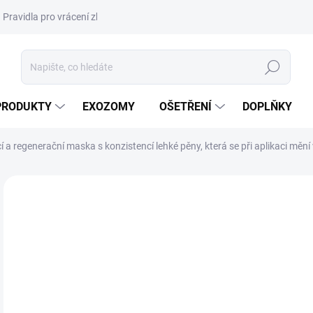
Pravidla pro vrácení zboží a plateb
Podmínky ochrany osobních úda
Hledat
PRODUKTY
EXOZOMY
OŠETŘENÍ
DOPLŇKY
a regenerační maska s konzistencí lehké pěny, která se při aplikaci mění 
ZNAČKA:
CLARENA
NOVINKA
DORUČENÍ 24H
81
930
Měr
76,9
cena
POU