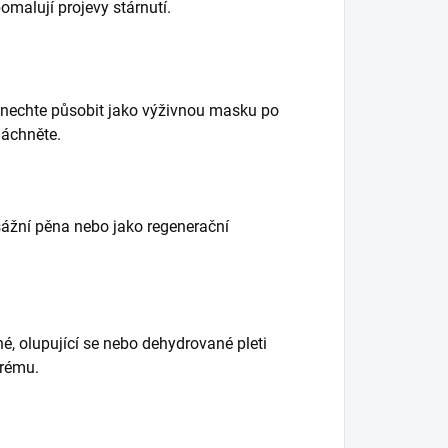
malují projevy stárnutí.
 nechte působit jako výživnou masku po
láchněte.
ážní pěna
nebo jako regenerační
é, olupující se nebo dehydrované pleti
krému.