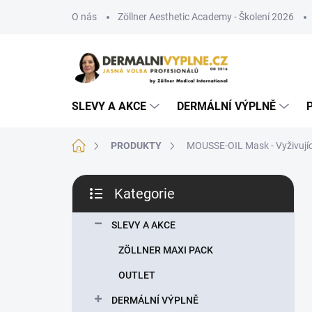
Přejít
O nás
Zöllner Aesthetic Academy - Školení 2026
na
obsah
SLEVY A AKCE
DERMÁLNÍ VÝPLNĚ
Domů
PRODUKTY
MOUSSE-OIL Mask - Vyživující 
P
Kategorie
o
Přeskočit
s
kategorie
t
SLEVY A AKCE
r
ZÖLLNER MAXI PACK
a
n
OUTLET
n
DERMÁLNÍ VÝPLNĚ
í