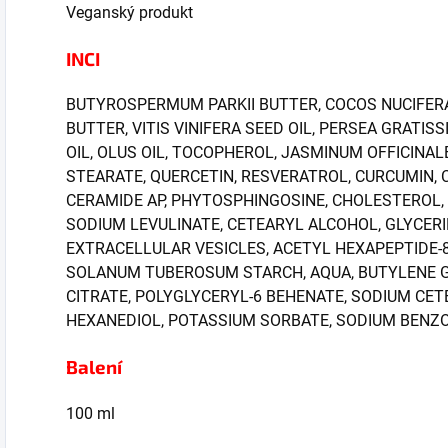
Veganský produkt
INCI
BUTYROSPERMUM PARKII BUTTER, COCOS NUCIFER
BUTTER, VITIS VINIFERA SEED OIL, PERSEA GRATIS
OIL, OLUS OIL, TOCOPHEROL, JASMINUM OFFICINA
STEARATE, QUERCETIN, RESVERATROL, CURCUMIN, C
CERAMIDE AP, PHYTOSPHINGOSINE, CHOLESTEROL, 
SODIUM LEVULINATE, CETEARYL ALCOHOL, GLYCERI
EXTRACELLULAR VESICLES, ACETYL HEXAPEPTIDE-8
SOLANUM TUBEROSUM STARCH, AQUA, BUTYLENE GLY
CITRATE, POLYGLYCERYL-6 BEHENATE, SODIUM CETE
HEXANEDIOL, POTASSIUM SORBATE, SODIUM BENZ
Balení
100 ml