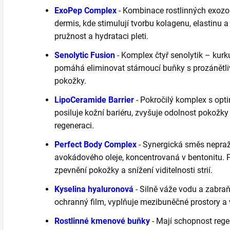
ExoPep Complex
-
Kombinace rostlinných exozom
dermis, kde stimulují tvorbu kolagenu, elastinu a
pružnost a hydrataci pleti.
Senolytic Fusion
-
Komplex čtyř senolytik – kurku
pomáhá eliminovat stárnoucí buňky s prozánětliv
pokožky.
LipoCeramide Barrier
-
Pokročilý komplex s opt
posiluje kožní bariéru, zvyšuje odolnost pokožky
regeneraci.
Perfect Body Complex
-
Synergická směs nepra
avokádového oleje, koncentrovaná v bentonitu. Pos
zpevnění pokožky a snížení viditelnosti strií.
Kyselina hyaluronová
-
Silně váže vodu a zabraň
ochranný film, vyplňuje mezibuněčné prostory a v
Rostlinné kmenové buňky
-
Mají schopnost rege