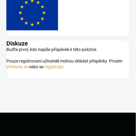
Diskuze
Buďte první, kdo napíše příspěvek k této položce.
Pouze registrovaní uživatelé mohou vkládat příspěvky. Prosím
přihlaste se
nebo se
registrujte
.
Z
á
p
a