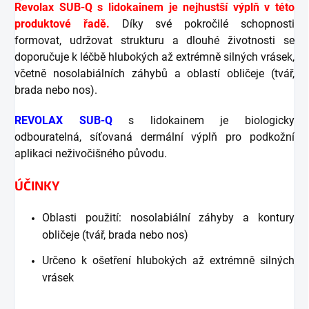
Revolax SUB-Q s lidokainem je nejhustší výplň v této
produktové řadě.
Díky své pokročilé schopnosti
formovat, udržovat strukturu a dlouhé životnosti se
doporučuje k léčbě hlubokých až extrémně silných vrásek,
včetně nosolabiálních záhybů a oblastí obličeje (tvář,
brada nebo nos).
REVOLAX SUB-Q
s lidokainem je biologicky
odbouratelná, síťovaná dermální výplň pro podkožní
aplikaci neživočišného původu.
ÚČINKY
Oblasti použití: nosolabiální záhyby a kontury
obličeje (tvář, brada nebo nos)
Určeno k ošetření hlubokých až extrémně silných
vrásek