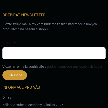
t
í
ODEBÍRAT NEWSLETTER
Vložte svůj e-mail a my vám budeme zasílat informace o nových
produktech na našem e-shopu.
E-MAIL
Vložením e-mailu souhlasíte s
podmínkami ochrany osobních údajů
Přihlásit se
INFORMACE PRO VÁS
O nás
Zöllner Aesthetic Academy - Školení 2026