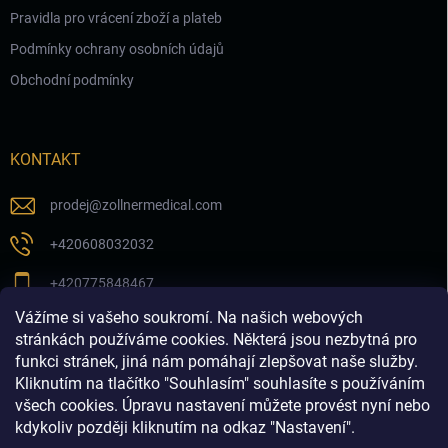
Pravidla pro vrácení zboží a plateb
Podmínky ochrany osobních údajů
Obchodní podmínky
KONTAKT
prodej
@
zollnermedical.com
+420608032032
+420775848467
Vážíme si vašeho soukromí. Na našich webových
Sledujte nás na našem FB profilu
stránkách používáme cookies. Některá jsou nezbytná pro
funkci stránek, jiná nám pomáhají zlepšovat naše služby.
zollnermedical_eu
Kliknutím na tlačítko "Souhlasím" souhlasíte s používáním
všech cookies. Úpravu nastavení můžete provést nyní nebo
kdykoliv později kliknutím na odkaz "Nastavení".