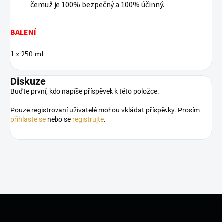
čemuž je 100% bezpečný a 100% účinný.
BALENÍ
1 x 250 ml
Diskuze
Buďte první, kdo napíše příspěvek k této položce.
Pouze registrovaní uživatelé mohou vkládat příspěvky. Prosím
přihlaste se
nebo se
registrujte
.
Z
á
p