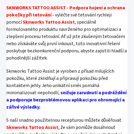
SKNWORKS TATTOO ASSIST - Podpora hojení a ochrana
pokožky při tetování -
vyléčte své tetování rychleji
pomocí
Sknworks Tattoo Assist
, speciálně
formulovaného produktu navrženého pro optimalizaci a
zlepšení procesu tetování. Ať už jste zkušeným tetovačem
nebo získáváte svůj první inkoust, toto inovativní řešení
poskytuje bezkonkurenční podporu, abyste zajistili hladší a
pohodlnější zážitek.
Sknworks Tattoo Assist je vyroben z přísad milujících
pokožku, které zklidňují a připravují pokožku před
kontaktem jehly. Jeho unikátní směs pomáhá
minimalizovat nepohodlí,
snižuje zarudnutí a podráždění
a podporuje bezproblémovou aplikaci pro ohromující a
zářivé výsledky.
S naší snadno použitelnou recepturou můžete důvěřovat
Sknworks Tattoo Assist
, že vám pomůže dosáhnout