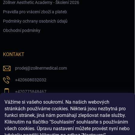
Zöllner Aesthetic Academy - Školení 2026
Pravidla pro vrácení zboží a plateb
Podmínky ochrany osobních údajů
Obchodní podmínky
KONTAKT
prodej
@
zollnermedical.com
+420608032032
+420775848467
Vážíme si vašeho soukromí. Na našich webových
Sledujte nás na našem FB profilu
stránkách používáme cookies. Některá jsou nezbytná pro
funkci stránek, jiná nám pomáhají zlepšovat naše služby.
zollnermedical_eu
Kliknutím na tlačítko "Souhlasím" souhlasíte s používáním
všech cookies. Úpravu nastavení můžete provést nyní nebo