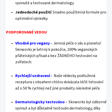
vyvinuté a testované dermatology.
Jednoduché použití
: Snadno použitelná formule pro
optimální výsledky.
PODPOROVANÉ VEDOU
Vhodné pro vegany -
Jemná péče o vás a planetu!
Sknworks je šetrný k pokožce, 100% veganských
přátelských přísad a bez ŽÁDNÉHO testování na
zvířatech.
Rychlejší uzdravení -
Naše vědecky podložená
receptura s obsahem chlóru dokázala léčit tetování
až o 50 % rychleji než jiné produkty následné péče.
Dermatologicky testováno -
Sknworks byl odborně
vyvinut a byl důkladně testován dermatology, díky