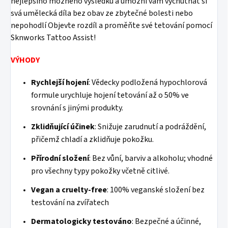
nejlepšího možného výsledku a umožní vám vychutnat si
svá umělecká díla bez obav ze zbytečné bolesti nebo
nepohodlí Objevte rozdíl a proměňte své tetování pomocí
Sknworks Tattoo Assist!
VÝHODY
Rychlejší hojení
: Vědecky podložená hypochlorová
formule urychluje hojení tetování až o 50% ve
srovnání s jinými produkty.
Zklidňující účinek
: Snižuje zarudnutí a podráždění,
přičemž chladí a zklidňuje pokožku.
Přírodní složení
: Bez vůní, barviv a alkoholu; vhodné
pro všechny typy pokožky včetně citlivé.
Vegan a cruelty-free
: 100% veganské složení bez
testování na zvířatech
Dermatologicky testováno
: Bezpečné a účinné,