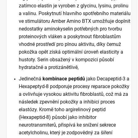
zatímco elastin je vyroben z glycinu, lysinu, prolinu
a valinu. Poskytnutí hlavního spotřebního materiálu
ve stimulátoru Amber Amino BTX umožňuje doplnit
nedostatky aminokyselin potřebných pro tvorbu
proteinových vláken a poskytnout fibroblastům
vhodné prostředí pro plnou aktivitu, díky čemuž
pokožka opět získá optimální úroveň elasticity a
hustoty. Serin obsažený v kompozici působí
hydratačně a protizánětlivě,
Jedinečná
kombinace peptidů
jako Decapeptid-3 a
Hexapeptyd-8 podporuje procesy reparace pokožky
a ovlivňuje vysokou aktivitu fibroblastů, což má za
následek zpevnění pokožky a inhibici proces
elastózy. Kromě toho argirelinový peptid
(Hexapeptid-8) působí jako inhibitor
neurotransmiterů, přispívá ke snížení sekrece
acetylcholinu, který je zodpovědný za šíření