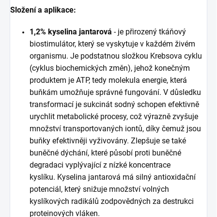
Složení a aplikace:
1,2% kyselina jantarová
- je přirozený tkáňový
biostimulátor, který se vyskytuje v každém živém
organismu. Je podstatnou složkou Krebsova cyklu
(cyklus biochemických změn), jehož konečným
produktem je ATP, tedy molekula energie, která
buňkám umožňuje správné fungování. V důsledku
transformací je sukcinát sodný schopen efektivně
urychlit metabolické procesy, což výrazně zvyšuje
množství transportovaných iontů, díky čemuž jsou
buňky efektivněji vyživovány. Zlepšuje se také
buněčné dýchání, které působí proti buněčné
degradaci vyplývající z nízké koncentrace
kyslíku. Kyselina jantarová má silný antioxidační
potenciál, který snižuje množství volných
kyslíkových radikálů zodpovědných za destrukci
proteinových vláken.