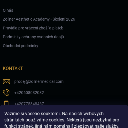
O nás
Zöllner Aesthetic Academy - Školení 2026
Pravidla pro vrácení zboží a plateb
Podmínky ochrany osobních údajů
Obchodní podmínky
KONTAKT
prodej
@
zollnermedical.com
+420608032032
+420775848467
Vážíme si vašeho soukromí. Na našich webových
Sledujte nás na našem FB profilu
stránkách používáme cookies. Některá jsou nezbytná pro
funkci stránek, jiná nám pomáhají zlepšovat naše služby.
zollnermedical_eu