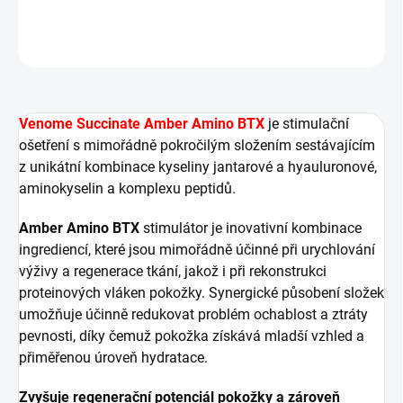
DETAILNÍ INFORMACE
ZEPTAT SE
HLÍDAT
Venome Succinate Amber Amino BTX
je stimulační
ošetření s mimořádně pokročilým složením sestávajícím
z unikátní kombinace kyseliny jantarové a hyauluronové,
aminokyselin a komplexu peptidů.
Amber Amino BTX
stimulátor je inovativní kombinace
ingrediencí, které jsou mimořádně účinné při urychlování
výživy a regenerace tkání, jakož i při rekonstrukci
proteinových vláken pokožky. Synergické působení složek
umožňuje účinně redukovat problém ochablost a ztráty
pevnosti, díky čemuž pokožka získává mladší vzhled a
přiměřenou úroveň hydratace.
Zvyšuje regenerační potenciál pokožky a zároveň