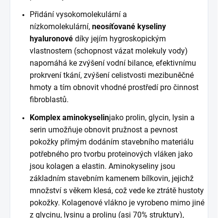
Přidání vysokomolekulární a
nízkomolekulární,
neosíťované kyseliny
hyaluronové
díky jejím hygroskopickým
vlastnostem (schopnost vázat molekuly vody)
napomáhá ke zvýšení vodní bilance, efektivnímu
prokrvení tkání, zvýšení celistvosti mezibuněčné
hmoty a tím obnovit vhodné prostředí pro činnost
fibroblastů.
Komplex aminokyselin
jako prolin, glycin, lysin a
serin umožňuje obnovit pružnost a pevnost
pokožky přímým dodáním stavebního materiálu
potřebného pro tvorbu proteinových vláken jako
jsou kolagen a elastin. Aminokyseliny jsou
základním stavebním kamenem bílkovin, jejichž
množství s věkem klesá, což vede ke ztrátě hustoty
pokožky. Kolagenové vlákno je vyrobeno mimo jiné
z glycinu, lysinu a prolinu (asi 70% struktury),