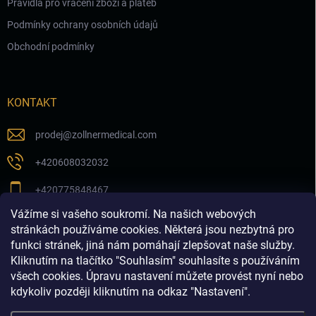
Pravidla pro vrácení zboží a plateb
Podmínky ochrany osobních údajů
Obchodní podmínky
KONTAKT
prodej
@
zollnermedical.com
+420608032032
+420775848467
Vážíme si vašeho soukromí. Na našich webových
Sledujte nás na našem FB profilu
stránkách používáme cookies. Některá jsou nezbytná pro
funkci stránek, jiná nám pomáhají zlepšovat naše služby.
zollnermedical_eu
Kliknutím na tlačítko "Souhlasím" souhlasíte s používáním
všech cookies. Úpravu nastavení můžete provést nyní nebo
kdykoliv později kliknutím na odkaz "Nastavení".