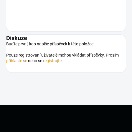
Diskuze
Buďte první, kdo napíše příspěvek k této položce.
Pouze registrovaní uživatelé mohou vkládat příspěvky. Prosím
přihlaste se
nebo se
registrujte
.
Z
á
p
a