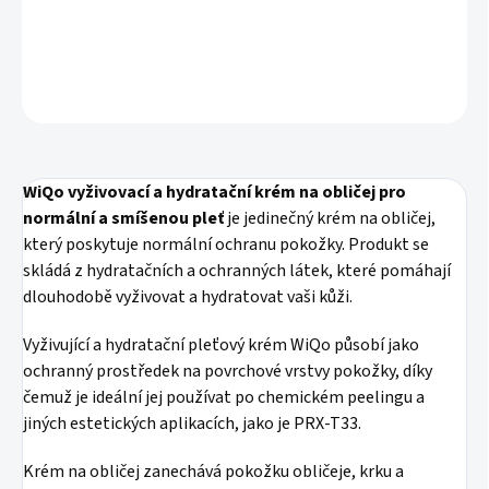
DETAILNÍ INFORMACE
ZEPTAT SE
HLÍDAT
WiQo vyživovací a hydratační krém na obličej pro
normální a smíšenou pleť
je jedinečný krém na obličej,
který poskytuje normální ochranu pokožky. Produkt se
skládá z hydratačních a ochranných látek, které pomáhají
dlouhodobě vyživovat a hydratovat vaši kůži.
Vyživující a hydratační pleťový krém WiQo působí jako
ochranný prostředek na povrchové vrstvy pokožky, díky
čemuž je ideální jej používat po chemickém peelingu a
jiných estetických aplikacích, jako je PRX-T33.
Krém na obličej zanechává pokožku obličeje, krku a