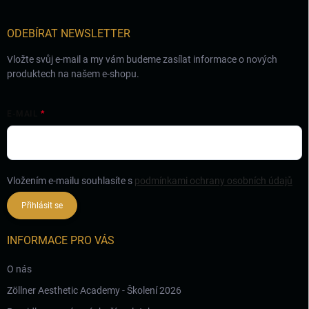
t
í
ODEBÍRAT NEWSLETTER
Vložte svůj e-mail a my vám budeme zasílat informace o nových
produktech na našem e-shopu.
E-MAIL
Vložením e-mailu souhlasíte s
podmínkami ochrany osobních údajů
Přihlásit se
INFORMACE PRO VÁS
O nás
Zöllner Aesthetic Academy - Školení 2026