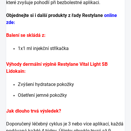
které zvyšuje pohodlí při bezbolestné aplikaci.
Objednejte si i další produkty z řady Restylane
online
zde:
Balení se skládá z:
1x1 ml injekční stříkačka
Výhody dermální výplně Restylane Vital Light SB
Lidokain:
Zvýšení hydratace pokožky
Ošetření jemné pokožky
Jak dlouho trvá výsledek?
Doporučený léčebný cyklus je 3 nebo více aplikací, každá
podávaná každé 4 týdny. Účinky obvykle trvají až 9