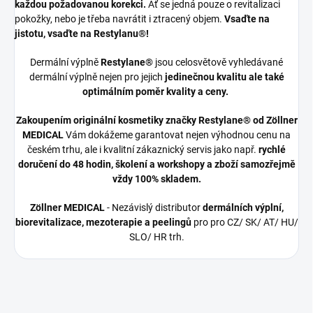
každou požadovanou korekci.
Ať se jedná pouze o revitalizaci
pokožky, nebo je třeba navrátit i ztracený objem.
Vsaďte na
jistotu, vsaďte na Restylanu®!
Dermální výplně
Restylane®
jsou celosvětově vyhledávané
dermální výplně nejen pro jejich
jedinečnou kvalitu ale také
optimálním poměr kvality a ceny.
Zakoupením originální kosmetiky značky Restylane® od Zöllner
MEDICAL
Vám dokážeme garantovat nejen výhodnou cenu na
českém trhu, ale i kvalitní zákaznický servis jako např.
rychlé
doručení do 48 hodin, školení a workshopy a
zboží samozřejmě
vždy 100% skladem.
Zöllner MEDICAL
- Nezávislý distributor
dermálních výplní,
biorevitalizace, mezoterapie a peelingů
pro pro CZ/ SK/ AT/ HU/
SLO/ HR trh.