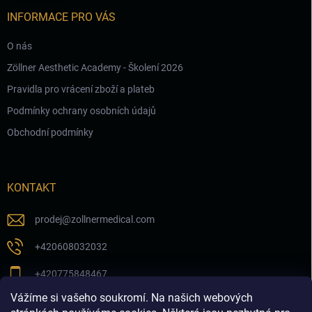
INFORMACE PRO VÁS
O nás
Zöllner Aesthetic Academy - Školení 2026
Pravidla pro vrácení zboží a plateb
Podmínky ochrany osobních údajů
Obchodní podmínky
KONTAKT
prodej
@
zollnermedical.com
+420608032032
+420775848467
Vážíme si vašeho soukromí. Na našich webových
Sledujte nás na našem FB profilu