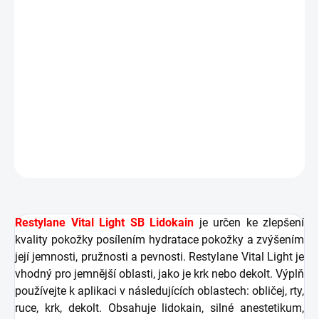
kvality pokožky posílením hydratace pokožky a zvýšením
její jemnosti, pružnosti a pevnosti. Restylane Vital Light je
vhodný pro jemnější oblasti, jako je krk nebo dekolt. Výplň
používejte k aplikaci v následujících oblastech: obličej, rty,
ruce, krk, dekolt. Obsahuje lidokain, silné anestetikum,
které zvyšuje pohodlí při bezbolestné aplikaci.
DETAILNÍ INFORMACE
ZEPTAT SE
HLÍDAT
Restylane Vital Light SB Lidokain
je určen ke zlepšení
kvality pokožky posílením hydratace pokožky a zvýšením
její jemnosti, pružnosti a pevnosti. Restylane Vital Light je
vhodný pro jemnější oblasti, jako je krk nebo dekolt. Výplň
používejte k aplikaci v následujících oblastech: obličej, rty,
ruce, krk, dekolt. Obsahuje lidokain, silné anestetikum,