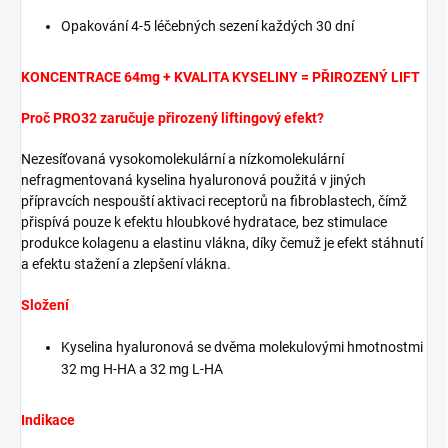
Opakování 4-5 léčebných sezení každých 30 dní
KONCENTRACE 64mg + KVALITA KYSELINY = PŘIROZENÝ LIFT
Proč PRO32 zaručuje přirozený liftingový efekt?
Nezesíťovaná vysokomolekulární a nízkomolekulární
nefragmentovaná kyselina hyaluronová použitá v jiných
přípravcích nespouští aktivaci receptorů na fibroblastech, čímž
přispívá pouze k efektu hloubkové hydratace, bez stimulace
produkce kolagenu a elastinu vlákna, díky čemuž je efekt stáhnutí
a efektu stažení a zlepšení vlákna.
Složení
Kyselina hyaluronová se dvěma molekulovými hmotnostmi
32 mg H-HA a 32 mg L-HA
Indikace