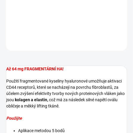
fragmentované kyseliny hyaluronové
, se dvěma molekulovými
hmotnostmi 32 mg H-HA a 32 mg L-HA, pro nejlepší výsledky,
pokud jde o zvětšení objemu tkáně, přirozenost.
DETAILNÍ INFORMACE
ZEPTAT SE
HLÍDAT
Až 64 mg FRAGMENTÁRNÍ HA!
Použití fragmentované kyseliny hyaluronové umožňuje aktivaci
CD44 receptorů, které se nacházejí na povrchu fibroblastů, za
účelem zvýšení efektivity tvorby nových proteinových vláken jako
jsou
kolagen a elastin,
což má za následek silné napětí oválu
obličeje a měkký lifting tkáně.
Použijte
Aplikace metodou 5 bodů