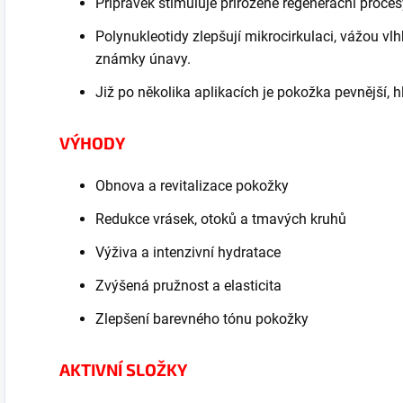
Přípravek stimuluje přirozené regenerační proce
Polynukleotidy zlepšují mikrocirkulaci, vážou vlh
známky únavy.
Již po několika aplikacích je pokožka pevnější, h
VÝHODY
Obnova a revitalizace pokožky
Redukce vrásek, otoků a tmavých kruhů
Výživa a intenzivní hydratace
Zvýšená pružnost a elasticita
Zlepšení barevného tónu pokožky
AKTIVNÍ SLOŽKY