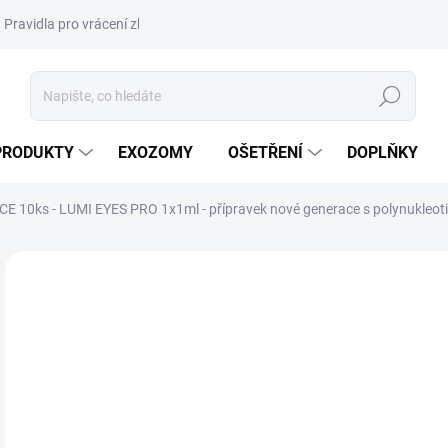
Pravidla pro vrácení zboží a plateb
Podmínky ochrany osobních úda
Hledat
PRODUKTY
EXOZOMY
OŠETŘENÍ
DOPLŇKY
E 10ks - LUMI EYES PRO 1x1ml - přípravek nové generace s polynukleotidy
ZNAČKA:
DERMAREN
NOVINKA
AKCE
DORUČENÍ 24H
20
13 
Měr
1 10
cena
SK