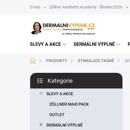
Přejít
O nás
Zöllner Aesthetic Academy - Školení 2026
na
obsah
SLEVY A AKCE
DERMÁLNÍ VÝPLNĚ
Domů
PRODUKTY
STIMULACE TKÁNĚ
AKC
P
Kategorie
o
Přeskočit
s
kategorie
t
SLEVY A AKCE
r
ZÖLLNER MAXI PACK
a
n
OUTLET
n
DERMÁLNÍ VÝPLNĚ
í