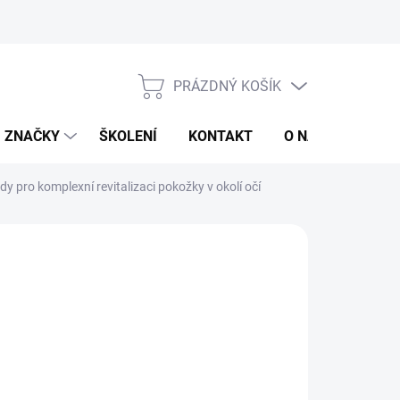
jů
Obchodní podmínky
PRÁZDNÝ KOŠÍK
NÁKUPNÍ
KOŠÍK
ZNAČKY
ŠKOLENÍ
KONTAKT
O NÁS
ZNAČ
 pro komplexní revitalizaci pokožky v okolí očí
 046 Kč
11 051 Kč
/ bal.
371,71 Kč včetně DPH
ná
5,10 Kč / 1 ml
:
LADEM