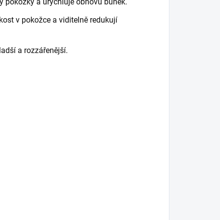
sy pokožky a urychluje obnovu buněk.
kost v pokožce a viditelně redukují
ladší a rozzářenější.