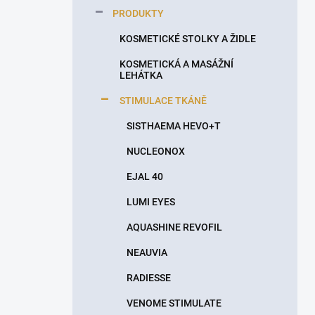
p
PRODUKTY
a
n
KOSMETICKÉ STOLKY A ŽIDLE
e
KOSMETICKÁ A MASÁŽNÍ
l
LEHÁTKA
STIMULACE TKÁNĚ
SISTHAEMA HEVO+T
NUCLEONOX
EJAL 40
LUMI EYES
AQUASHINE REVOFIL
NEAUVIA
RADIESSE
VENOME STIMULATE