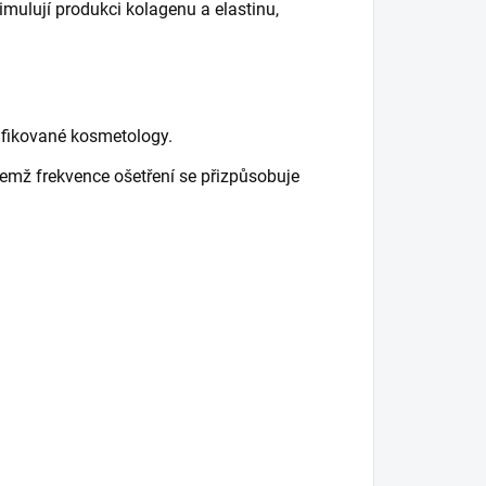
timulují produkci kolagenu a elastinu,
lifikované kosmetology.
ičemž frekvence ošetření se přizpůsobuje