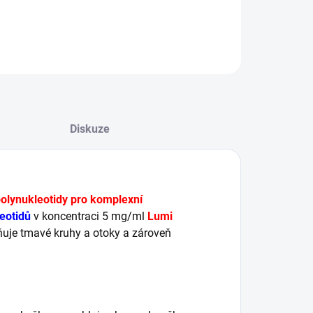
ILNÍ INFORMACE
ZEPTAT SE
HLÍDAT
Diskuze
olynukleotidy pro komplexní
eotidů
v koncentraci 5 mg/ml
Lumi
rňuje tmavé kruhy a otoky a zároveň