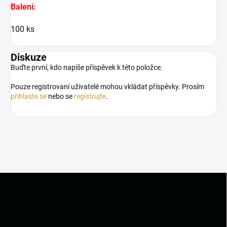
Balení:
100 ks
Diskuze
Buďte první, kdo napíše příspěvek k této položce.
Pouze registrovaní uživatelé mohou vkládat příspěvky. Prosím
přihlaste se
nebo se
registrujte
.
Z
á
p
a
t