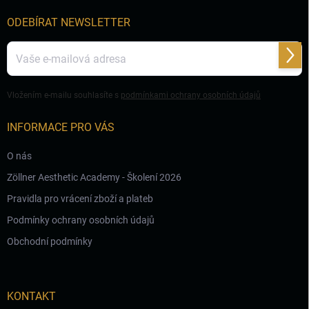
í
ODEBÍRAT NEWSLETTER
Přihl
se
Vložením e-mailu souhlasíte s
podmínkami ochrany osobních údajů
INFORMACE PRO VÁS
O nás
Zöllner Aesthetic Academy - Školení 2026
Pravidla pro vrácení zboží a plateb
Podmínky ochrany osobních údajů
Obchodní podmínky
KONTAKT