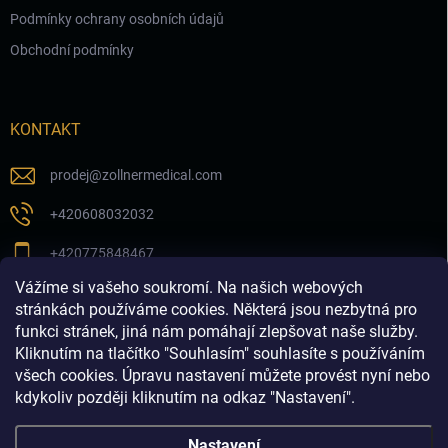
Podmínky ochrany osobních údajů
Obchodní podmínky
KONTAKT
prodej
@
zollnermedical.com
+420608032032
+420775848467
Vážíme si vašeho soukromí. Na našich webových
Sledujte nás na našem FB profilu
stránkách používáme cookies. Některá jsou nezbytná pro
funkci stránek, jiná nám pomáhají zlepšovat naše služby.
zollnermedical_eu
Kliknutím na tlačítko "Souhlasím" souhlasíte s používáním
všech cookies. Úpravu nastavení můžete provést nyní nebo
kdykoliv později kliknutím na odkaz "Nastavení".
Nastavení