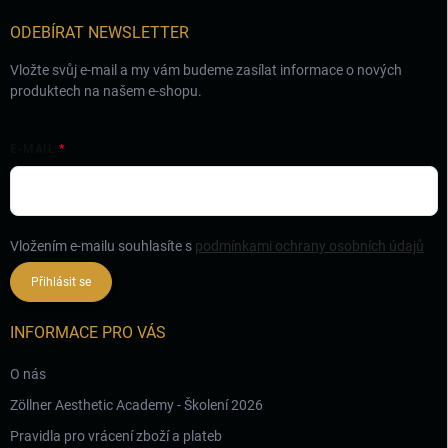
í
ODEBÍRAT NEWSLETTER
Vložte svůj e-mail a my vám budeme zasílat informace o nových
produktech na našem e-shopu.
E-MAIL
Vložením e-mailu souhlasíte s
podmínkami ochrany osobních údajů
Přihlásit se
INFORMACE PRO VÁS
O nás
Zöllner Aesthetic Academy - Školení 2026
Pravidla pro vrácení zboží a plateb