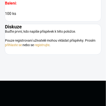
Balení:
100 ks
Diskuze
Buďte první, kdo napíše příspěvek k této položce.
Pouze registrovaní uživatelé mohou vkládat příspěvky. Prosím
přihlaste se
nebo se
registrujte
.
Z
á
p
a
t