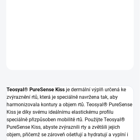
je díky svému ideálnímu elastickému profilu speciálně
přizpůsoben mobilitě rtů. Použijte Teosyal PureSense Kiss,
abyste zvýraznili rty a zvětšili jejich objem, přičemž se
zároveň ošetřují a hydratují a vyplní i vrásky v okolí
úst. Výrobek obsahuje lidokain, silné anestetikum pro
pohodlnější aplikaci.
DETAILNÍ INFORMACE
ZEPTAT SE
HLÍDAT
Teosyal® PureSense Kiss
je dermální výplň určená ke
zvýraznění rtů, která je speciálně navržena tak, aby
harmonizovala kontury a objem rtů. Teosyal® PureSense
Kiss je díky svému ideálnímu elastickému profilu
speciálně přizpůsoben mobilitě rtů. Použijte Teosyal®
PureSense Kiss, abyste zvýraznili rty a zvětšili jejich
objem, přičemž se zároveň ošetřují a hydratují a vyplní i