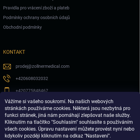
Pravidla pro vrácení zboží a plateb
Podmínky ochrany osobních údajů
Obchodní podmínky
KONTAKT
prodej
@
zollnermedical.com
+420608032032
+420775848467
Vážíme si vašeho soukromí. Na našich webových
Sledujte nás na našem FB profilu
stránkách používáme cookies. Některá jsou nezbytná pro
funkci stránek, jiná nám pomáhají zlepšovat naše služby.
zollnermedical_eu
Kliknutím na tlačítko "Souhlasím" souhlasíte s používáním
všech cookies. Úpravu nastavení můžete provést nyní nebo
kdykoliv později kliknutím na odkaz "Nastavení".