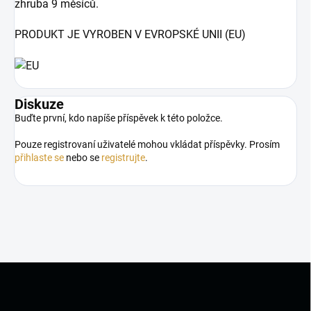
zhruba 9 měsíců.
PRODUKT JE VYROBEN V EVROPSKÉ UNII (EU)
Diskuze
Buďte první, kdo napíše příspěvek k této položce.
Pouze registrovaní uživatelé mohou vkládat příspěvky. Prosím
přihlaste se
nebo se
registrujte
.
Z
á
p