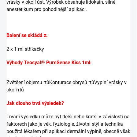
vrásky v okolí úst. Výrobek obsahuje lidokain, silné
anestetikum pro pohodlnější aplikaci.
Balení se skládá z:
2 x 1 ml stříkačky
Výhody Teosyal® PureSense Kiss 1ml:
Zvětšení objemu rtůKonturace obrysů rtůVyplní vrásky v
okolí rtů
Jak dlouho trvá výsledek?
Trvání výsledku může být delší nebo kratší v závislosti na
faktorech jako je věk, fyziologie, životní styl a technika
použitá lékařem při aplikaci dermální výplně, obecně však