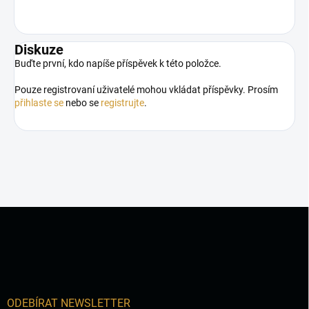
Diskuze
Buďte první, kdo napíše příspěvek k této položce.
Pouze registrovaní uživatelé mohou vkládat příspěvky. Prosím
přihlaste se
nebo se
registrujte
.
Z
á
p
a
t
í
ODEBÍRAT NEWSLETTER