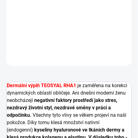
hyaluronové, určená ke zlepšení vlastností pokožky při
každém pohybu a zároveň pomáhá pokožce zachovat její
vitalitu a jemnost.
Teosyal RHA 1 je navržen speciálně pro
ošetření povrchových a jemných vrásek.
Výrobek obsahuje
lidokain, silné anestetikum pro pohodlnější aplikaci.
DETAILNÍ INFORMACE
ZEPTAT SE
HLÍDAT
Dermální výplň TEOSYAL RHA1
je zaměřena na korekci
dynamických oblastí obličeje. Ani dnešní moderní ženu
neobcházejí
negativní faktory prostředí jako stres,
nezdravý životní styl, nezdravé směny v práci a
odpočinku.
Všechny tyto vlivy se věkem projeví na naší
pokožce. Díky tomu klesá množství nativní
(endogenní)
kyseliny hyaluronové ve tkáních dermy a
klesá produkce kolagenu a elastinu.
V důsledku toho -