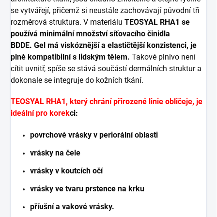
se vytvářejí, přičemž si neustále zachovávají původní tři
rozměrová struktura. V materiálu
TEOSYAL RHA1
se
používá minimální množství síťovacího činidla
BDDE.
Gel má viskóznější a elastičtější konzistenci, je
plně kompatibilní s lidským tělem.
Takové plnivo není
cítit uvnitř, spíše se stává součástí dermálních struktur a
dokonale se integruje do kožních tkání.
TEOSYAL RHA1, který chrání přirozené linie obličeje, je
ideální pro korek
ci:
povrchové vrásky v periorální oblasti
vrásky na čele
vrásky v koutcích očí
vrásky ve tvaru prstence na krku
příušní a vakové vrásky.