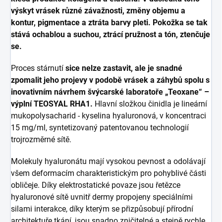
výskyt vrásek různé závažnosti, změny objemu a
kontur, pigmentace a ztráta barvy pleti. Pokožka se tak
stává ochablou a suchou, ztrácí pružnost a tón, ztenčuje
se.
Proces stárnutí
sice nelze zastavit, ale je snadné
zpomalit jeho projevy v podobě vrásek a záhybů spolu s
inovativním návrhem švýcarské laboratoře „Teoxane“ –
výplní TEOSYAL RHA1.
Hlavní složkou činidla je lineární
mukopolysacharid - kyselina hyaluronová, v koncentraci
15 mg/ml, syntetizovaný patentovanou technologií
trojrozměrné sítě.
Molekuly hyaluronátu mají vysokou pevnost a odolávají
všem deformacím charakteristickým pro pohyblivé části
obličeje. Díky elektrostatické povaze jsou řetězce
hyaluronové sítě uvnitř dermy propojeny speciálními
silami interakce, díky kterým se přizpůsobují přírodní
architektuře tkání, jsou snadno zničitelné a stejně rychle