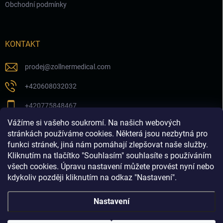
Obchodní podmínky
KONTAKT
prodej
@
zollnermedical.com
+420608032032
+420775848467
Vážíme si vašeho soukromí. Na našich webových
Sledujte nás na našem FB profilu
stránkách používáme cookies. Některá jsou nezbytná pro
funkci stránek, jiná nám pomáhají zlepšovat naše služby.
zollnermedical_eu
Kliknutím na tlačítko "Souhlasím" souhlasíte s používáním
všech cookies. Úpravu nastavení můžete provést nyní nebo
kdykoliv později kliknutím na odkaz "Nastavení".
Nastavení
Copyright 2026
Produkty pro estetickou medicínu a