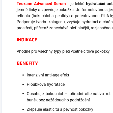
Teoxane Advanced Serum
- je lehké
hydratační an
jemné linky a zpevňuje pokožku. Je formulováno s
retinolu (bakuchiol a peptidy) a patentovanou RHA 
Podporuje tvorbu kolagenu, zvyšuje hydrataci a chrán
prostředí, přičemž zanechává pleť plnější, rozjasněnou
INDIKACE
Vhodné pro všechny typy pleti včetně citlivé pokožky.
BENEFITY
Intenzivní anti-age efekt
Hloubková hydratace
Obsahuje bakuchiol – přírodní alternativu ret
buněk bez nežádoucího podráždění
Zlepšuje elasticitu a pevnost pokožky