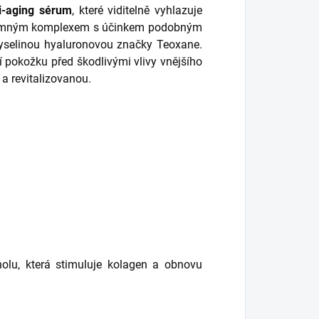
ti-aging sérum
, které viditelně vyhlazuje
 jemným komplexem s účinkem podobným
kyselinou hyaluronovou značky Teoxane.
í pokožku před škodlivými vlivy vnějšího
 a revitalizovanou.
inolu, která stimuluje kolagen a obnovu