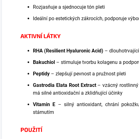
Rozjasňuje a sjednocuje tón pleti
Ideální po estetických zákrocích, podporuje výb
AKTIVNÍ LÁTKY
RHA (Resilient Hyaluronic Acid)
– dlouhotrvající
Bakuchiol
– stimuluje tvorbu kolagenu a podpo
Peptidy
– zlepšují pevnost a pružnost pleti
Gastrodia Elata Root Extract
– vzácný rostlinný 
má silné antioxidační a zklidňující účinky
Vitamin E
– silný antioxidant, chrání pokožk
stárnutím
POUŽITÍ