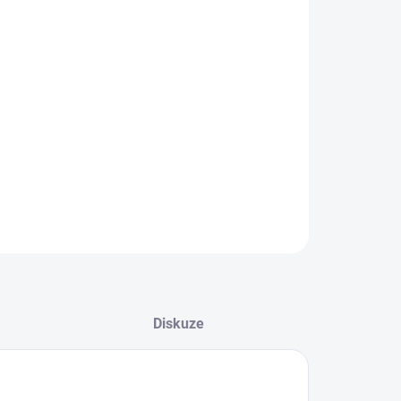
retinolu, která stimuluje kolagen a obnovu buněk
bez nežádoucího podráždění
Zlepšuje elasticitu a pevnost pokožky
Rozjasňuje a sjednocuje tón pleti
Ideální po estetických zákrocích, podporuje
výbornou regeneraci pokožky
ILNÍ INFORMACE
ZEPTAT SE
HLÍDAT
Diskuze