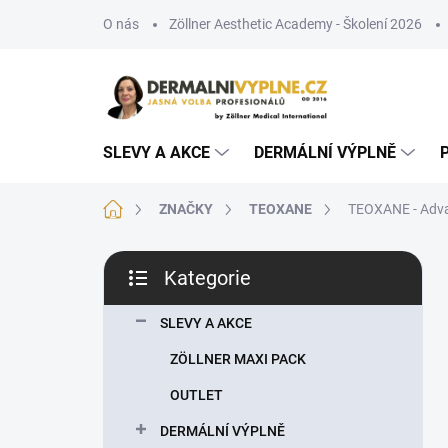
Přejít
O nás
Zöllner Aesthetic Academy - Školení 2026
na
obsah
SLEVY A AKCE
DERMÁLNÍ VÝPLNĚ
Domů
ZNAČKY
TEOXANE
TEOXANE - Adva
P
Kategorie
o
Přeskočit
s
kategorie
t
SLEVY A AKCE
r
ZÖLLNER MAXI PACK
a
n
OUTLET
n
DERMÁLNÍ VÝPLNĚ
í