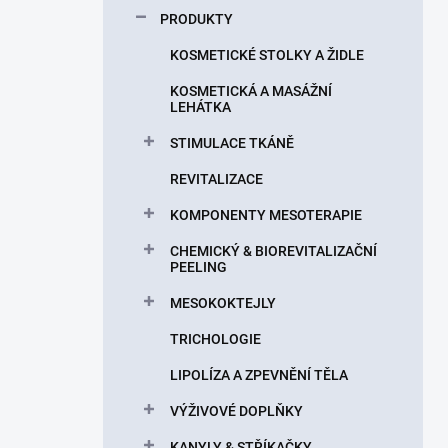
p
PRODUKTY
a
n
KOSMETICKÉ STOLKY A ŽIDLE
e
KOSMETICKÁ A MASÁŽNÍ
l
LEHÁTKA
STIMULACE TKÁNĚ
REVITALIZACE
KOMPONENTY MESOTERAPIE
CHEMICKÝ & BIOREVITALIZAČNÍ
PEELING
MESOKOKTEJLY
TRICHOLOGIE
LIPOLÍZA A ZPEVNĚNÍ TĚLA
VÝŽIVOVÉ DOPLŇKY
KANYLY & STŘÍKAČKY