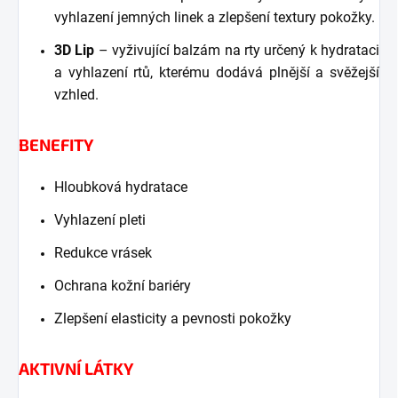
vyhlazení jemných linek a zlepšení textury pokožky.
3D Lip
– vyživující balzám na rty určený k hydrataci
a vyhlazení rtů, kterému dodává plnější a svěžejší
vzhled.
BENEFITY
Hloubková hydratace
Vyhlazení pleti
Redukce vrásek
Ochrana kožní bariéry
Zlepšení elasticity a pevnosti pokožky
AKTIVNÍ LÁTKY