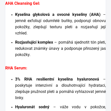
AHA Cleansing Gel:
Kyselina glykolová a ovocné kyseliny (AHA)
–
jemně exfoliují odumřelé buňky, podporují obnovu
pokožky, zlepšují texturu pleti a rozjasňují její
vzhled.
Rozjasňující komplex
– pomáhá sjednotit tón pleti,
redukovat známky únavy a podporuje přirozený jas
pokožky.
RHA Serum:
3% RHA resilientní kyselina hyaluronová
–
poskytuje intenzivní a dlouhotrvající hydrataci,
zlepšuje pružnost pleti a pomáhá vyhlazovat jemné
linky.
Hyaluronát sodný
– váže vodu v pokožce,