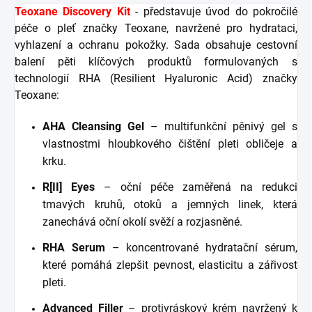
Teoxane Discovery Kit
- představuje úvod do pokročilé
péče o pleť značky Teoxane, navržené pro hydrataci,
vyhlazení a ochranu pokožky. Sada obsahuje cestovní
balení pěti klíčových produktů formulovaných s
technologií RHA (Resilient Hyaluronic Acid) značky
Teoxane:
AHA Cleansing Gel
– multifunkční pěnivý gel s
vlastnostmi hloubkového čištění pleti obličeje a
krku.
R[II] Eyes
– oční péče zaměřená na redukci
tmavých kruhů, otoků a jemných linek, která
zanechává oční okolí svěží a rozjasněné.
RHA Serum
– koncentrované hydratační sérum,
které pomáhá zlepšit pevnost, elasticitu a zářivost
pleti.
Advanced Filler
– protivráskový krém navržený k