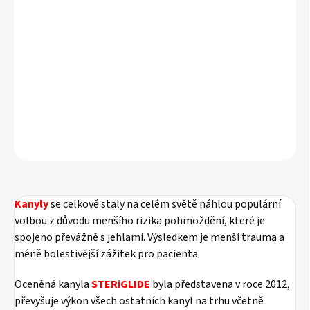
Kanyly
se celkově staly na celém světě náhlou populární
volbou z důvodu menšího rizika pohmoždění, které je
spojeno převážně s jehlami. Výsledkem je menší trauma a
méně bolestivější zážitek pro pacienta.
DETAILNÍ INFORMACE
ZEPTAT SE
HLÍDAT
Kanyly
se celkově staly na celém světě náhlou populární
volbou z důvodu menšího rizika pohmoždění, které je
spojeno převážně s jehlami. Výsledkem je menší trauma a
méně bolestivější zážitek pro pacienta.
Oceněná kanyla
STERiGLIDE
byla představena v roce 2012,
převyšuje výkon všech ostatních kanyl na trhu včetně