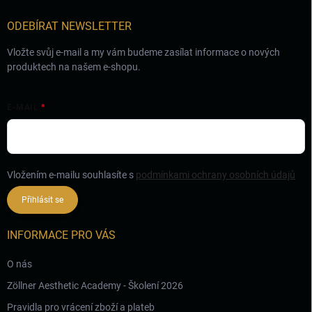
í
ODEBÍRAT NEWSLETTER
Vložte svůj e-mail a my vám budeme zasílat informace o nových
produktech na našem e-shopu.
E-MAIL
Vložením e-mailu souhlasíte s
podmínkami ochrany osobních údajů
Přihlásit se
INFORMACE PRO VÁS
O nás
Zöllner Aesthetic Academy - Školení 2026
Pravidla pro vrácení zboží a plateb