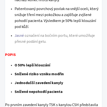
nachází konec hrotu kanyly.
Patentovaný povrchový povlak na vnější oceli, který
snižuje tření mezi pokožkou a zajišťuje zvýšené
pohodlí pacienta. Výsledkem je 50% lepší klouzání
pod kůží.
Jasné
označení na bočním portu, které umožňuje
přesné podání gelu.
POPIS
O 50% lepší klouzání
Snížené riziko vzniku modřin
Jednodušší zavedení kanyly
Snížené nepohodlí pacienta
Po prvním zavedení kanyly TSK s kanylou CSH představila