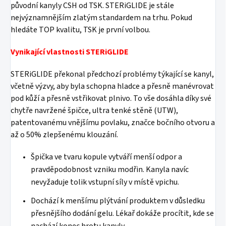
původní kanyly CSH od TSK. STERiGLIDE je stále
nejvýznamnějším zlatým standardem na trhu. Pokud
hledáte TOP kvalitu, TSK je první volbou.
Vynikající vlastnosti STERiGLIDE
STERiGLIDE překonal předchozí problémy týkající se kanyl,
včetně výzvy, aby byla schopna hladce a přesně manévrovat
pod kůží a přesně vstřikovat plnivo. To vše dosáhla díky své
chytře navržené špičce, ultra tenké stěně (UTW),
patentovanému vnějšímu povlaku, značce bočního otvoru a
až o 50% zlepšenému klouzání.
Špička ve tvaru kopule vytváří menší odpor a
pravděpodobnost vzniku modřin. Kanyla navíc
nevyžaduje tolik vstupní síly v místě vpichu.
Dochází k menšímu plýtvání produktem v důsledku
přesnějšího dodání gelu. Lékař dokáže procítit, kde se