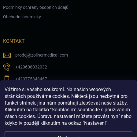
Podmínky ochrany osobních údajů
Obchodní podmínky
KONTAKT
prodej
@
zollnermedical.com
+420608032032
+420775848467
Vážíme si vašeho soukromí. Na našich webových
Sledujte nás na našem FB profilu
stránkách používáme cookies. Některá jsou nezbytná pro
funkci stránek, jiná nám pomáhají zlepšovat naše služby.
zollnermedical_eu
Kliknutím na tlačítko "Souhlasím" souhlasíte s používáním
všech cookies. Úpravu nastavení můžete provést nyní nebo
kdykoliv později kliknutím na odkaz "Nastavení".