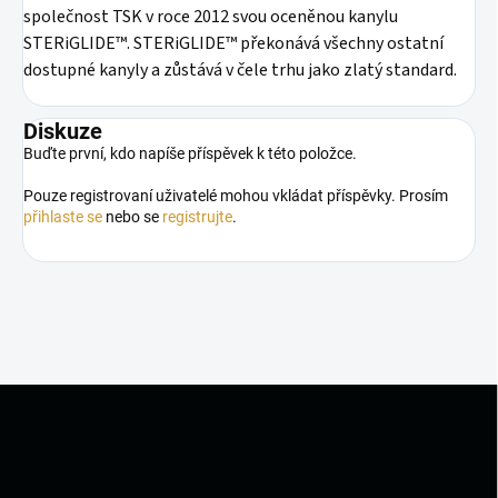
společnost TSK v roce 2012 svou oceněnou kanylu
STERiGLIDE™. STERiGLIDE™ překonává všechny ostatní
dostupné kanyly a zůstává v čele trhu jako zlatý standard.
Diskuze
Buďte první, kdo napíše příspěvek k této položce.
Pouze registrovaní uživatelé mohou vkládat příspěvky. Prosím
přihlaste se
nebo se
registrujte
.
Z
á
p
a
t