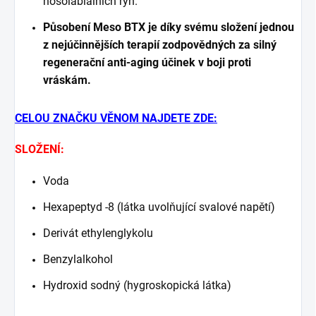
nosolabiálních rýh.
Působení Meso BTX je díky svému složení jednou
z nejúčinnějších terapií zodpovědných za silný
regenerační anti-aging účinek v boji proti
vráskám.
CELOU ZNAČKU VĚNOM NAJDETE ZDE:
SLOŽENÍ:
Voda
Hexapeptyd -8 (látka uvolňující svalové napětí)
Derivát ethylenglykolu
Benzylalkohol
Hydroxid sodný (hygroskopická látka)