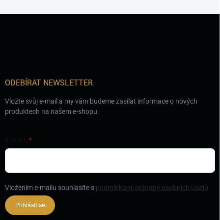
Z
á
p
a
t
í
ODEBÍRAT NEWSLETTER
Vložte svůj e-mail a my vám budeme zasílat informace o nových
produktech na našem e-shopu.
E-MAIL
Vložením e-mailu souhlasíte s
podmínkami ochrany osobních údajů
Přihlásit se