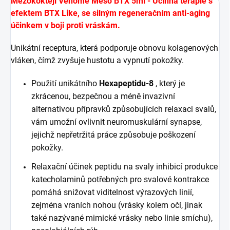
Mezokoktejl Venome Meso BTX 5ml -
Účinná terapie s
efektem BTX Like, se silným regeneračním anti-aging
účinkem v boji proti vráskám.
Unikátní receptura, která podporuje obnovu kolagenových
vláken, čímž zvyšuje hustotu a vypnutí pokožky.
Použití unikátního
Hexapeptidu-8
, který je
zkrácenou, bezpečnou a méně invazivní
alternativou přípravků způsobujících relaxaci svalů,
vám umožní ovlivnit neuromuskulární synapse,
jejichž nepřetržitá práce způsobuje poškození
pokožky.
Relaxační účinek peptidu na svaly inhibicí produkce
katecholaminů potřebných pro svalové kontrakce
pomáhá snižovat viditelnost výrazových linií,
zejména vraních nohou (vrásky kolem očí, jinak
také nazývané mimické vrásky nebo linie smíchu),