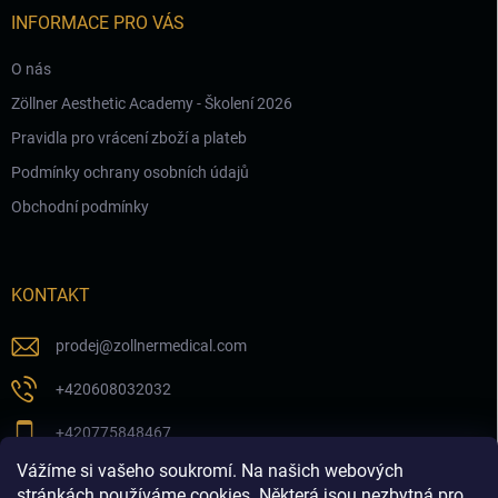
INFORMACE PRO VÁS
O nás
Zöllner Aesthetic Academy - Školení 2026
Pravidla pro vrácení zboží a plateb
Podmínky ochrany osobních údajů
Obchodní podmínky
KONTAKT
prodej
@
zollnermedical.com
+420608032032
+420775848467
Vážíme si vašeho soukromí. Na našich webových
Sledujte nás na našem FB profilu
stránkách používáme cookies. Některá jsou nezbytná pro