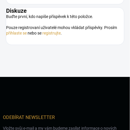
Diskuze
Buďte první, kdo napíše příspěvek k této položce.
Pouze registrovaní uživatelé mohou vkládat příspěvky. Prosím
přihlaste se
nebo se
registrujte
.
Z
á
p
a
t
í
ODEBÍRAT NEWSLETTER
Vložte svůj e-mail a my vám budeme zasílat informace o nových