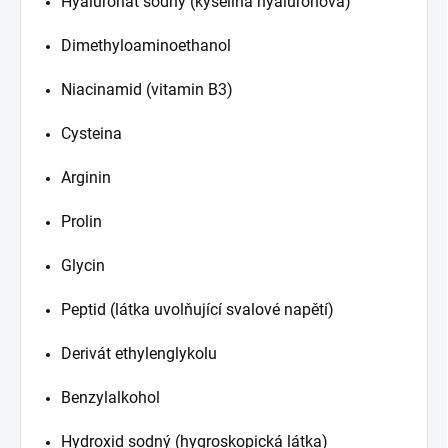
Hyaluronát sodný (kyselina hyaluronová)
Dimethyloaminoethanol
Niacinamid (vitamin B3)
Cysteina
Arginin
Prolin
Glycin
Peptid (látka uvolňující svalové napětí)
Derivát ethylenglykolu
Benzylalkohol
Hydroxid sodný (hygroskopická látka)