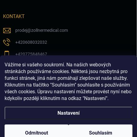
KONTAKT
prodej
@
zollnermedical.com
+420608032032
+420775848467
Vážíme si vašeho soukromí. Na našich webových
Sledujte nás na našem FB profilu
stránkách používáme cookies. Některá jsou nezbytná pro
funkci stránek, jiná nám pomáhají zlepšovat naše služby.
zollnermedical_eu
Kliknutím na tlačítko "Souhlasím" souhlasíte s používáním
všech cookies. Úpravu nastavení můžete provést nyní nebo
kdykoliv později kliknutím na odkaz "Nastavení".
Nastavení
Copyright 2026
Produkty pro estetickou medicínu a
dermatologii│dermalnivyplne.cz
. Všechna práva vyhrazena.
Odmítnout
Souhlasím