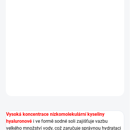
−
+
Přidat do košíku
Meso NECK
obsahuje aminokyseliny, které jsou
základním prvkem pokožky, vytváří ochranný
hydrolipidový obal, tj. přirozený zvlhčující faktor, čímž
zvyšuje schopnost dělení buněk a aktivuje produkci
kolagenu.
DETAILNÍ INFORMACE
ZEPTAT SE
HLÍDAT
Vysoká koncentrace nízkomolekulární kyseliny
hyaluronové
i ve formě sodné soli zajišťuje vazbu
velkého množství vody, což zaručuje správnou hydrataci