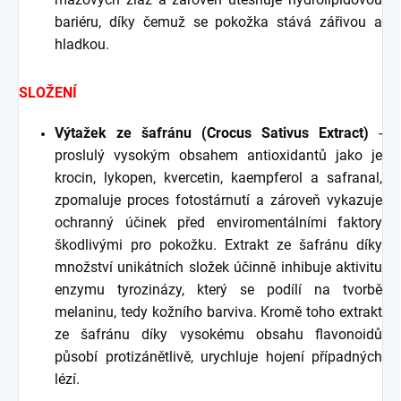
bariéru, díky čemuž se pokožka stává zářivou a
hladkou.
SLOŽENÍ
Výtažek ze šafránu (Crocus Sativus Extract)
-
proslulý vysokým obsahem antioxidantů jako je
krocin, lykopen, kvercetin, kaempferol a safranal,
zpomaluje proces fotostárnutí a zároveň vykazuje
ochranný účinek před enviromentálními faktory
škodlivými pro pokožku. Extrakt ze šafránu díky
množství unikátních složek účinně inhibuje aktivitu
enzymu tyrozinázy, který se podílí na tvorbě
melaninu, tedy kožního barviva. Kromě toho extrakt
ze šafránu díky vysokému obsahu flavonoidů
působí protizánětlivě, urychluje hojení případných
lézí.