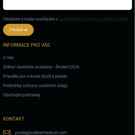
Vložením e-mailu souhlasíte s
podmínkami ochrany osobních údajů
Přihlásit se
INFORMACE PRO VÁS
O nás
Zöllner Aesthetic Academy - Školení 2026
Pravidla pro vrácení zboží a plateb
Podmínky ochrany osobních údajů
Obchodní podmínky
KONTAKT
prodej
@
zollnermedical.com