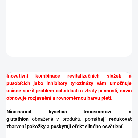
správnou hydrataci pokožky a zároveň neutralizovat
škodlivé účinky volných radikálů, což snižuje progresivní
proces stárnutí.
Ideální řešení pro profylaxi proti stárnutí.
DETAILNÍ INFORMACE
ZEPTAT SE
HLÍDAT
Inovativní kombinace revitalizačních složek a
působících jako inhibitory tyrozinázy vám umožňuje
účinně snížit problém ochablosti a ztráty pevnosti, navíc
obnovuje rozjasnění a rovnoměrnou barvu pleti.
Niacinamid, kyselina tranexamová a
glutathion
obsažené v produktu pomáhají
redukovat
zbarvení pokožky a poskytují efekt silného osvětlení.