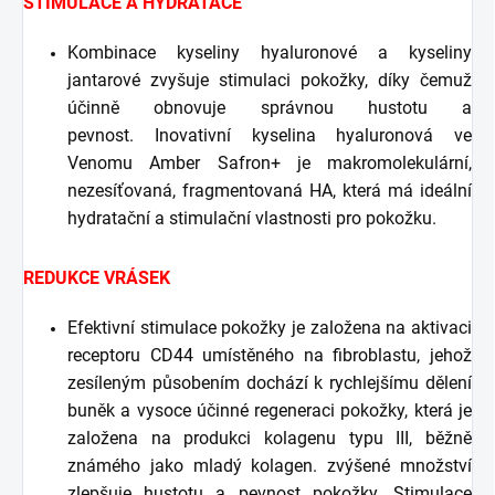
STIMULACE A HYDRATACE
Kombinace kyseliny hyaluronové a kyseliny
jantarové zvyšuje stimulaci pokožky, díky čemuž
účinně obnovuje správnou hustotu a
pevnost. Inovativní kyselina hyaluronová ve
Venomu Amber Safron+ je makromolekulární,
nezesíťovaná, fragmentovaná HA, která má ideální
hydratační a stimulační vlastnosti pro pokožku.
REDUKCE VRÁSEK
Efektivní stimulace pokožky je založena na aktivaci
receptoru CD44 umístěného na fibroblastu, jehož
zesíleným působením dochází k rychlejšímu dělení
buněk a vysoce účinné regeneraci pokožky, která je
založena na produkci kolagenu typu III, běžně
známého jako mladý kolagen. zvýšené množství
zlepšuje hustotu a pevnost pokožky. Stimulace