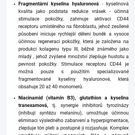
Fragmentární kyselina hyaluronová
- kyselinová
kvalita jako podstata redukce vrásek - účinná
stimulace pokožky, zahrnuje aktivaci CD44
receptoru umístěného na fibroblastu, jehož zesílené
působení iniciuje rychlejší dělení buněk a vysoce
účinnou regeneraci pokožky, která je založena na
produkci kolagenu typu III, běžně známého jako
mladý , jehož zvýšené množství zlepšuje hustotu a
pevnost pokožky. Stimulace receptoru CD44 je
možná pouze s použitím specializované
fragmentované kyseliny hyaluronové, která
obsahuje 20 až 40 monomerů.
Niacinamid (vitamin B3), glutathion a kyselina
tranexamová,
tj. synergie inhibitorů tyrozinázy
(inhibují syntézu melaninu), umožňuje účinnou
eliminaci výsledného zabarvení a hyperpigmentace,
zlepšuje tón pleti a postupně ji rozjasňuje. Komplex