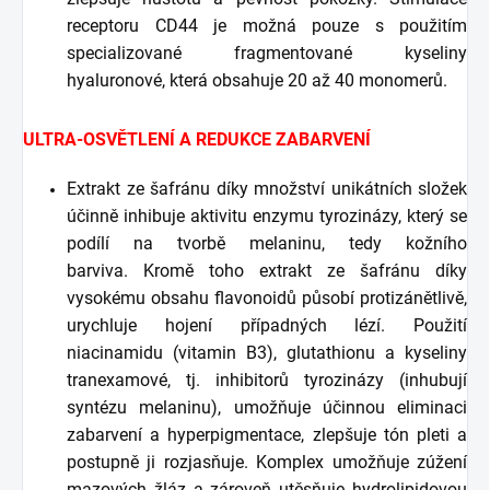
receptoru CD44 je možná pouze s použitím
specializované fragmentované kyseliny
hyaluronové, která obsahuje 20 až 40 monomerů.
ULTRA-OSVĚTLENÍ A REDUKCE ZABARVENÍ
Extrakt ze šafránu díky množství unikátních složek
účinně inhibuje aktivitu enzymu tyrozinázy, který se
podílí na tvorbě melaninu, tedy kožního
barviva. Kromě toho extrakt ze šafránu díky
vysokému obsahu flavonoidů působí protizánětlivě,
urychluje hojení případných lézí. Použití
niacinamidu (vitamin B3), glutathionu a kyseliny
tranexamové, tj. inhibitorů tyrozinázy (inhubují
syntézu melaninu), umožňuje účinnou eliminaci
zabarvení a hyperpigmentace, zlepšuje tón pleti a
postupně ji rozjasňuje. Komplex umožňuje zúžení
mazových žláz a zároveň utěsňuje hydrolipidovou