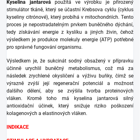
Kyselina jantarová
použitá ve výrobku je přirozený
stimulátor tkáně, který se účastní Krebsova cyklu (cyklus
kyseliny citrónové), který probíhá v mitochondriích. Tento
proces je nepostradatelným prvkem buněčného dýchání,
tedy získávání energie z kyslíku a jiných živin, čehož
výsledkem je produkce molekuly energie (ATP) potřebné
pro správné fungování organismu.
Výsledkem je, že sukcinát sodný obsažený v přípravku
účinně urychlil buněčný metabolismus, což má za
následek zrychlené okysličení a výživu buňky, čímž se
výrazně zvýší její regenerační potenciál a možnost
dalšího dělení, aby se zvýšila tvorba proteinových
vláken. Kromě toho má kyselina jantarová silný
antioxidační účinek, který snižuje riziko poškození
kolagenových a elastinových vláken.
INDIKACE