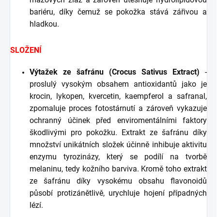
bariéru, díky čemuž se pokožka stává zářivou a
hladkou.
SLOŽENÍ
Výtažek ze šafránu (Crocus Sativus Extract)
-
proslulý vysokým obsahem antioxidantů jako je
krocin, lykopen, kvercetin, kaempferol a safranal,
zpomaluje proces fotostárnutí a zároveň vykazuje
ochranný účinek před enviromentálními faktory
škodlivými pro pokožku. Extrakt ze šafránu díky
množství unikátních složek účinně inhibuje aktivitu
enzymu tyrozinázy, který se podílí na tvorbě
melaninu, tedy kožního barviva. Kromě toho extrakt
ze šafránu díky vysokému obsahu flavonoidů
působí protizánětlivě, urychluje hojení případných
lézí.