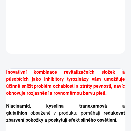
správnou hydrataci pokožky a zároveň neutralizovat
škodlivé účinky volných radikálů, což snižuje progresivní
proces stárnutí.
Ideální řešení pro profylaxi proti stárnutí.
DETAILNÍ INFORMACE
ZEPTAT SE
HLÍDAT
Inovativní kombinace revitalizačních složek a
působících jako inhibitory tyrozinázy vám umožňuje
účinně snížit problém ochablosti a ztráty pevnosti, navíc
obnovuje rozjasnění a rovnoměrnou barvu pleti.
Niacinamid, kyselina tranexamová a
glutathion
obsažené v produktu pomáhají
redukovat
zbarvení pokožky a poskytují efekt silného osvětlení.