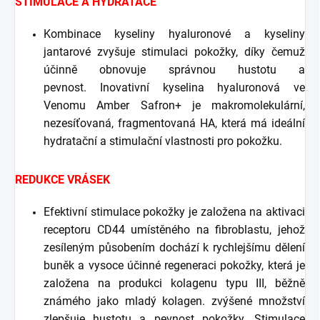
STIMULACE A HYDRATACE
Kombinace kyseliny hyaluronové a kyseliny
jantarové zvyšuje stimulaci pokožky, díky čemuž
účinně obnovuje správnou hustotu a
pevnost. Inovativní kyselina hyaluronová ve
Venomu Amber Safron+ je makromolekulární,
nezesíťovaná, fragmentovaná HA, která má ideální
hydratační a stimulační vlastnosti pro pokožku.
REDUKCE VRÁSEK
Efektivní stimulace pokožky je založena na aktivaci
receptoru CD44 umístěného na fibroblastu, jehož
zesíleným působením dochází k rychlejšímu dělení
buněk a vysoce účinné regeneraci pokožky, která je
založena na produkci kolagenu typu III, běžně
známého jako mladý kolagen. zvýšené množství
zlepšuje hustotu a pevnost pokožky. Stimulace