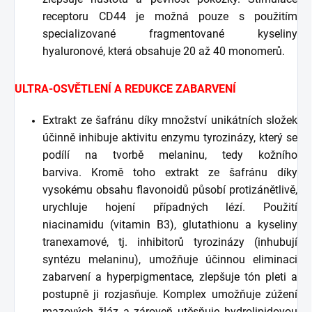
receptoru CD44 je možná pouze s použitím
specializované fragmentované kyseliny
hyaluronové, která obsahuje 20 až 40 monomerů.
ULTRA-OSVĚTLENÍ A REDUKCE ZABARVENÍ
Extrakt ze šafránu díky množství unikátních složek
účinně inhibuje aktivitu enzymu tyrozinázy, který se
podílí na tvorbě melaninu, tedy kožního
barviva. Kromě toho extrakt ze šafránu díky
vysokému obsahu flavonoidů působí protizánětlivě,
urychluje hojení případných lézí. Použití
niacinamidu (vitamin B3), glutathionu a kyseliny
tranexamové, tj. inhibitorů tyrozinázy (inhubují
syntézu melaninu), umožňuje účinnou eliminaci
zabarvení a hyperpigmentace, zlepšuje tón pleti a
postupně ji rozjasňuje. Komplex umožňuje zúžení
mazových žláz a zároveň utěsňuje hydrolipidovou