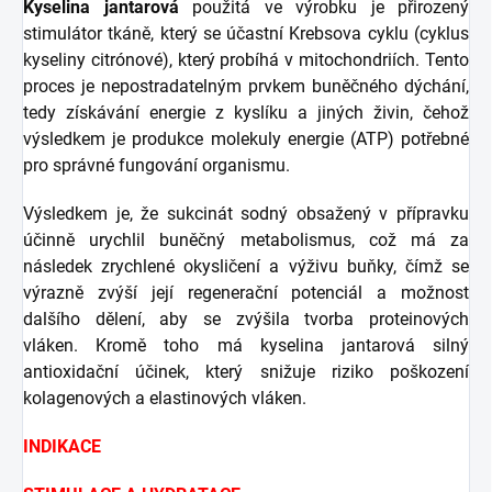
Kyselina jantarová
použitá ve výrobku je přirozený
stimulátor tkáně, který se účastní Krebsova cyklu (cyklus
kyseliny citrónové), který probíhá v mitochondriích. Tento
proces je nepostradatelným prvkem buněčného dýchání,
tedy získávání energie z kyslíku a jiných živin, čehož
výsledkem je produkce molekuly energie (ATP) potřebné
pro správné fungování organismu.
Výsledkem je, že sukcinát sodný obsažený v přípravku
účinně urychlil buněčný metabolismus, což má za
následek zrychlené okysličení a výživu buňky, čímž se
výrazně zvýší její regenerační potenciál a možnost
dalšího dělení, aby se zvýšila tvorba proteinových
vláken. Kromě toho má kyselina jantarová silný
antioxidační účinek, který snižuje riziko poškození
kolagenových a elastinových vláken.
INDIKACE