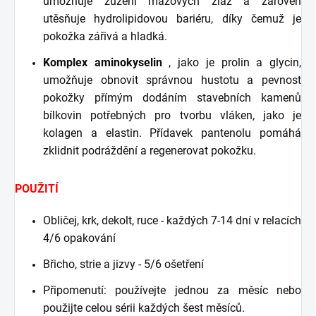
umožňuje zúžení mazových žláz a zároveň
utěsňuje hydrolipidovou bariéru, díky čemuž je
pokožka zářivá a hladká.
Komplex aminokyselin
, jako je prolin a glycin,
umožňuje obnovit správnou hustotu a pevnost
pokožky přímým dodáním stavebních kamenů
bílkovin potřebných pro tvorbu vláken, jako je
kolagen a elastin. Přídavek pantenolu pomáhá
zklidnit podráždění a regenerovat pokožku.
POUŽITÍ
Obličej, krk, dekolt, ruce - každých 7-14 dní v relacích
4/6 opakování
Břicho, strie a jizvy - 5/6 ošetření
Připomenutí: používejte jednou za měsíc nebo
použijte celou sérii každých šest měsíců.