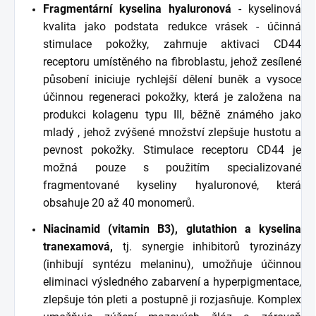
Fragmentární kyselina hyaluronová
- kyselinová
kvalita jako podstata redukce vrásek - účinná
stimulace pokožky, zahrnuje aktivaci CD44
receptoru umístěného na fibroblastu, jehož zesílené
působení iniciuje rychlejší dělení buněk a vysoce
účinnou regeneraci pokožky, která je založena na
produkci kolagenu typu III, běžně známého jako
mladý , jehož zvýšené množství zlepšuje hustotu a
pevnost pokožky. Stimulace receptoru CD44 je
možná pouze s použitím specializované
fragmentované kyseliny hyaluronové, která
obsahuje 20 až 40 monomerů.
Niacinamid (vitamin B3), glutathion a kyselina
tranexamová,
tj. synergie inhibitorů tyrozinázy
(inhibují syntézu melaninu), umožňuje účinnou
eliminaci výsledného zabarvení a hyperpigmentace,
zlepšuje tón pleti a postupně ji rozjasňuje. Komplex