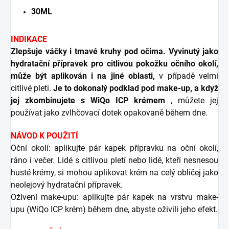
30ML
INDIKACE
Zlepšuje váčky i tmavé kruhy pod očima.
Vyvinutý jako
hydratační přípravek pro citlivou pokožku očního okolí,
může být aplikován i na jiné oblasti,
v případě velmi
citlivé pleti.
Je to dokonalý podklad pod make-up, a když
jej zkombinujete s WiQo ICP krémem
, můžete jej
používat jako zvlhčovací dotek opakovaně během dne.
NÁVOD K POUŽITÍ
Oční okolí: aplikujte pár kapek přípravku na oční okolí,
ráno i večer. Lidé s citlivou pletí nebo lidé, kteří nesnesou
husté krémy, si mohou aplikovat krém na celý obličej jako
neolejový hydratační přípravek.
Oživení make-upu: aplikujte pár kapek na vrstvu make-
upu (WiQo ICP krém) během dne, abyste oživili jeho efekt.