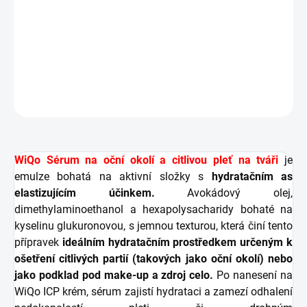
testován dermatology a oftalmology.
VHODNÉ I PRO DOMÁCÍ POUŽITÍ
DETAILNÍ INFORMACE
ZEPTAT SE
HLÍDAT
WiQo Sérum na oční okolí a citlivou pleť na tváři
je
emulze bohatá na aktivní složky s
hydratačním as
elastizujícím účinkem.
Avokádový olej,
dimethylaminoethanol a hexapolysacharidy bohaté na
kyselinu glukuronovou, s jemnou texturou, která činí tento
přípravek
ideálním hydratačním prostředkem určeným k
ošetření citlivých partií (takových jako oční okolí) nebo
jako podklad pod make-up a zdroj celo.
Po nanesení na
WiQo ICP krém, sérum zajistí hydrataci a zamezí odhalení