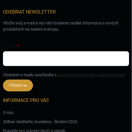
í
ODEBÍRAT NEWSLETTER
Vložte svůj e-mail a my vám budeme zasílat informace o nových
produktech na našem e-shopu.
E-MAIL
Vložením e-mailu souhlasíte s
podmínkami ochrany osobních údajů
Přihlásit se
INFORMACE PRO VÁS
O nás
Zöllner Aesthetic Academy - Školení 2026
Pravidla pro vrácení zboží a plateb