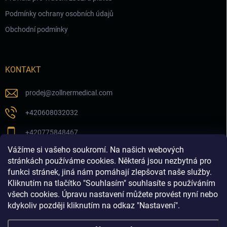
Podmínky ochrany osobních údajů
Obchodní podmínky
KONTAKT
prodej
@
zollnermedical.com
+420608032032
+420775848467
Vážíme si vašeho soukromí. Na našich webových
Sledujte nás na našem FB profilu
stránkách používáme cookies. Některá jsou nezbytná pro
funkci stránek, jiná nám pomáhají zlepšovat naše služby.
zollnermedical_eu
Kliknutím na tlačítko "Souhlasím" souhlasíte s používáním
všech cookies. Úpravu nastavení můžete provést nyní nebo
kdykoliv později kliknutím na odkaz "Nastavení".