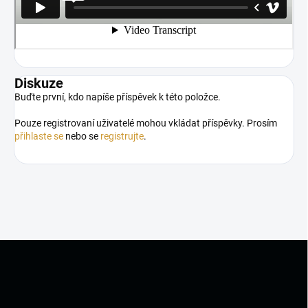
Diskuze
Buďte první, kdo napíše příspěvek k této položce.
Pouze registrovaní uživatelé mohou vkládat příspěvky. Prosím
přihlaste se
nebo se
registrujte
.
Z
á
p
a
t