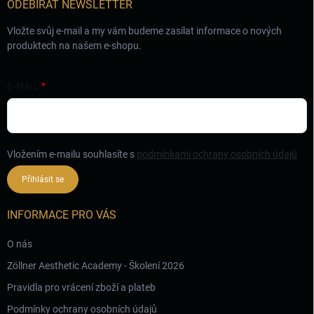
ODEBÍRAT NEWSLETTER
Vložte svůj e-mail a my vám budeme zasílat informace o nových
produktech na našem e-shopu.
E-MAIL
Vložením e-mailu souhlasíte s
podmínkami ochrany osobních údajů
Přihlásit se
INFORMACE PRO VÁS
O nás
Zöllner Aesthetic Academy - Školení 2026
Pravidla pro vrácení zboží a plateb
Podmínky ochrany osobních údajů