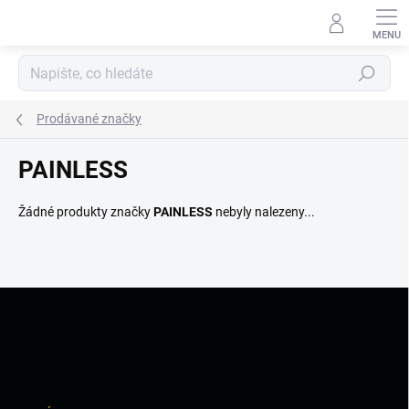
Přejít
na
obsah
Hledat
Prodávané značky
PAINLESS
Žádné produkty značky
PAINLESS
nebyly nalezeny...
Z
á
p
a
t
í