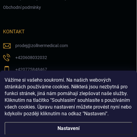
Obchodní podmínky
KONTAKT
prodej
@
zollnermedical.com
+420608032032
+420775848467
Vážíme si vašeho soukromí. Na našich webových
Sledujte nás na našem FB profilu
stránkách používáme cookies. Některá jsou nezbytná pro
funkci stránek, jiná nám pomáhají zlepšovat naše služby.
zollnermedical_eu
Kliknutím na tlačítko "Souhlasím" souhlasíte s používáním
všech cookies. Úpravu nastavení můžete provést nyní nebo
kdykoliv později kliknutím na odkaz "Nastavení".
Nastavení