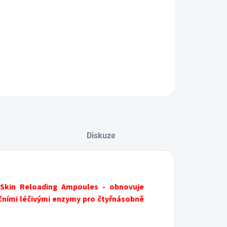
ILNÍ INFORMACE
ZEPTAT SE
HLÍDAT
Diskuze
Skin Reloading Ampoules - obnovuje
čními léčivými enzymy pro čtyřnásobně