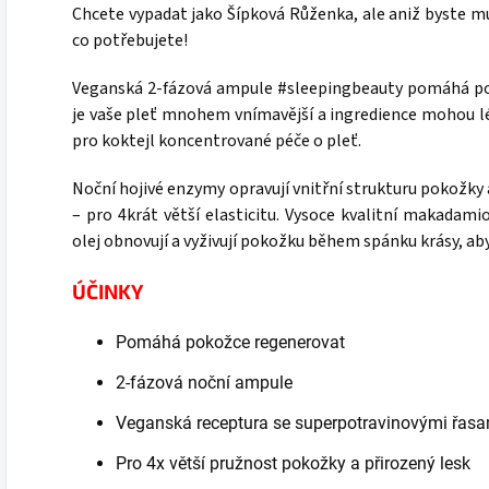
Chcete vypadat jako Šípková Růženka, ale aniž byste mus
co potřebujete!
Veganská 2-fázová ampule #sleepingbeauty pomáhá po
je vaše pleť mnohem vnímavější a ingredience mohou l
pro koktejl koncentrované péče o pleť.
Noční hojivé enzymy opravují vnitřní strukturu pokožky
– pro 4krát větší elasticitu. Vysoce kvalitní makadamio
olej obnovují a vyživují pokožku během spánku krásy, aby 
ÚČINKY
Pomáhá pokožce regenerovat
2-fázová noční ampule
Veganská receptura se superpotravinovými řasa
Pro 4x větší pružnost pokožky a přirozený lesk