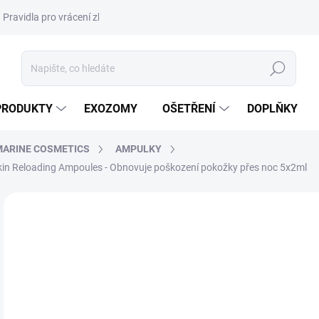
Pravidla pro vrácení zboží a plateb
Podmínky ochrany osobních úda
Hledat
PRODUKTY
EXOZOMY
OŠETŘENÍ
DOPLŇKY
MARINE COSMETICS
AMPULKY
 Reloading Ampoules - Obnovuje poškození pokožky přes noc 5x2ml
ZNAČKA:
DALTON MARINE COSMETICS
AKCE
DORUČENÍ 24H
6
398
Měr
32,9
cena
SK