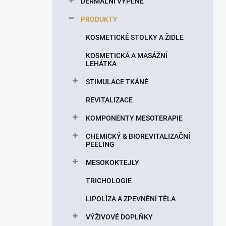
DERMÁLNÍ VÝPLNĚ
í
p
PRODUKTY
a
n
KOSMETICKÉ STOLKY A ŽIDLE
e
KOSMETICKÁ A MASÁŽNÍ
l
LEHÁTKA
STIMULACE TKÁNĚ
REVITALIZACE
KOMPONENTY MESOTERAPIE
CHEMICKÝ & BIOREVITALIZAČNÍ
PEELING
MESOKOKTEJLY
TRICHOLOGIE
LIPOLÍZA A ZPEVNĚNÍ TĚLA
VÝŽIVOVÉ DOPLŇKY