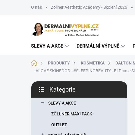
Přejít
O nás
Zöllner Aesthetic Academy - Školení 2026
na
obsah
SLEVY A AKCE
DERMÁLNÍ VÝPLNĚ
Domů
PRODUKTY
KOSMETIKA
DALTON 
ALGAE SKINFOOD - #SLEEPINGBEAUTY - Bi-Phase Skin
P
Kategorie
o
Přeskočit
s
kategorie
t
SLEVY A AKCE
r
ZÖLLNER MAXI PACK
a
n
OUTLET
n