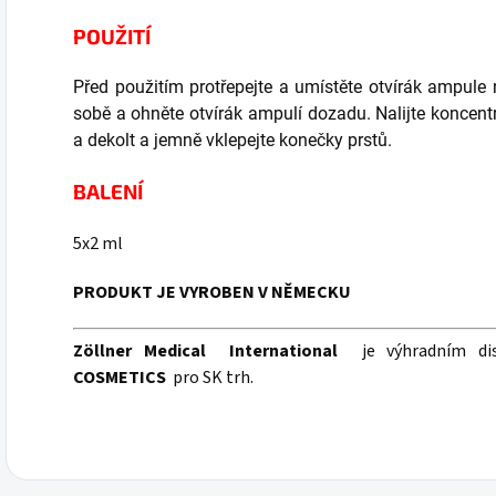
POUŽITÍ
Před použitím protřepejte a umístěte otvírák ampule
sobě a ohněte otvírák ampulí dozadu. Nalijte koncentr
a dekolt a jemně vklepejte konečky prstů.
BALENÍ
5x2 ml
PRODUKT JE VYROBEN V NĚMECKU
Zöllner Medical
International
je výhradním di
COSMETICS
pro SK trh.