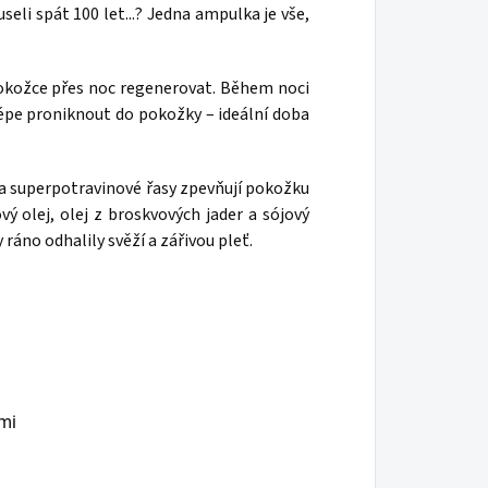
eli spát 100 let...? Jedna ampulka je vše,
kožce přes noc regenerovat. Během noci
épe proniknout do pokožky – ideální doba
 a superpotravinové řasy zpevňují pokožku
vý olej, olej z broskvových jader a sójový
ráno odhalily svěží a zářivou pleť.
mi