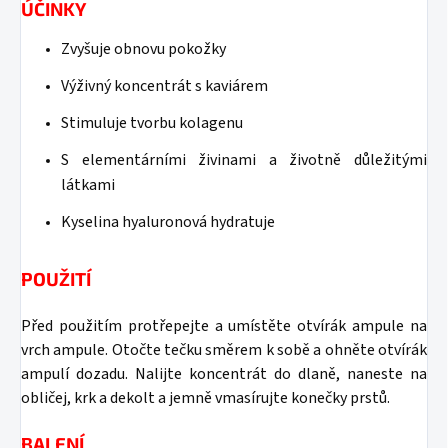
ÚČINKY
Zvyšuje obnovu pokožky
Výživný koncentrát s kaviárem
Stimuluje tvorbu kolagenu
S elementárními živinami a životně důležitými
látkami
Kyselina hyaluronová hydratuje
POUŽITÍ
Před použitím protřepejte a umístěte otvírák ampule na
vrch ampule. Otočte tečku směrem k sobě a ohněte otvírák
ampulí dozadu. Nalijte koncentrát do dlaně, naneste na
obličej, krk a dekolt a jemně vmasírujte konečky prstů.
BALENÍ