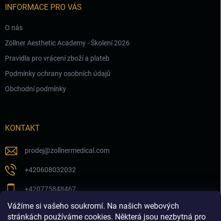
INFORMACE PRO VÁS
O nás
Zöllner Aesthetic Academy - Školení 2026
Pravidla pro vrácení zboží a plateb
Podmínky ochrany osobních údajů
Obchodní podmínky
KONTAKT
prodej
@
zollnermedical.com
+420608032032
+420775848467
Vážíme si vašeho soukromí. Na našich webových
Sledujte nás na našem FB profilu
stránkách používáme cookies. Některá jsou nezbytná pro