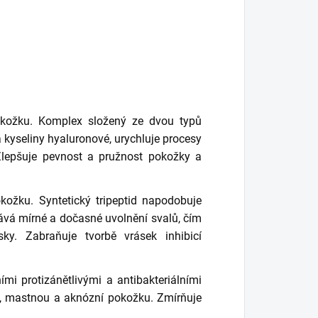
kožku. Komplex složený ze dvou typů
a kyseliny hyaluronové, urychluje procesy
Zlepšuje pevnost a pružnost pokožky a
ožku. Syntetický tripeptid napodobuje
ává mírné a dočasné uvolnění svalů, čím
ky. Zabraňuje tvorbě vrásek inhibicí
mi protizánětlivými a antibakteriálními
ou, mastnou a aknózní pokožku. Zmírňuje