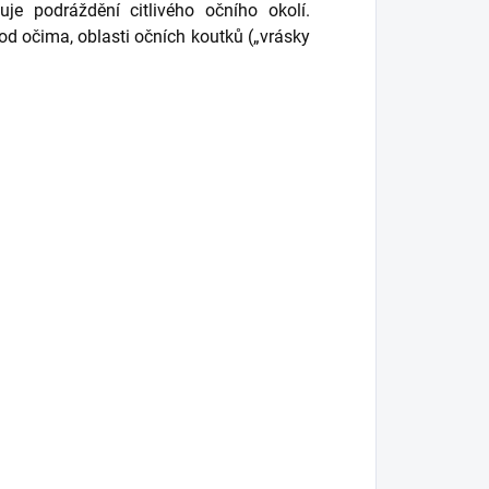
e podráždění citlivého očního okolí.
od očima, oblasti očních koutků („vrásky