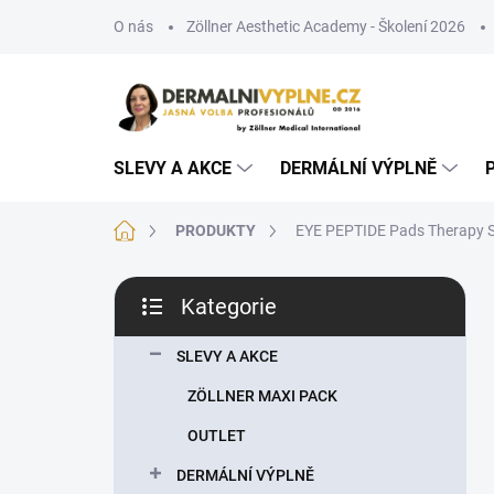
Přejít
O nás
Zöllner Aesthetic Academy - Školení 2026
na
obsah
SLEVY A AKCE
DERMÁLNÍ VÝPLNĚ
Domů
PRODUKTY
EYE PEPTIDE Pads Therapy Set
P
Kategorie
o
Přeskočit
s
kategorie
t
SLEVY A AKCE
r
ZÖLLNER MAXI PACK
a
n
OUTLET
n
DERMÁLNÍ VÝPLNĚ
í