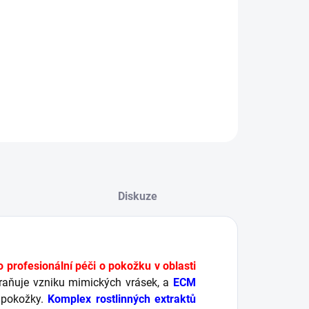
Snižuje otoky
Zpevňuje a omlazuje pokožku kolem očí
Redukuje mimické vrásky
ILNÍ INFORMACE
ZEPTAT SE
HLÍDAT
Diskuze
profesionální péči o pokožku v oblasti
braňuje vzniku mimických vrásek, a
ECM
u pokožky.
Komplex rostlinných extraktů