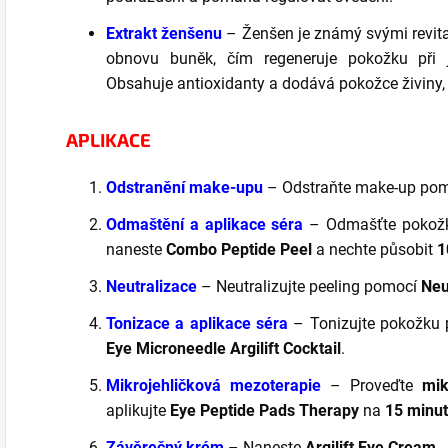
Extrakt ženšenu
– Ženšen je známý svými revita
obnovu buněk, čím regeneruje pokožku při j
Obsahuje antioxidanty a dodává pokožce živiny, kt
APLIKACE
Odstranění make-upu
– Odstraňte make-up po
Odmaštění a aplikace séra
– Odmašťte pokož
naneste
Combo Peptide Peel
a nechte působit
1
Neutralizace
– Neutralizujte peeling pomocí
Neut
Tonizace a aplikace séra
– Tonizujte pokožku
Eye Microneedle Argilift Cocktail
.
Mikrojehličková mezoterapie
– Proveďte
mik
aplikujte
Eye Peptide Pads Therapy
na
15 minut
Závěrečný krém
– Naneste
Argilift Eye Cream
.