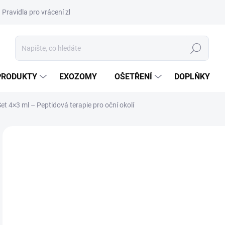
Pravidla pro vrácení zboží a plateb
Podmínky ochrany osobních úda
Hledat
PRODUKTY
EXOZOMY
OŠETŘENÍ
DOPLŇKY
 4×3 ml – Peptidová terapie pro oční okolí
ZNAČKA:
CLARENA
NOVINKA
DORUČENÍ 24H
72
814
Měr
56,1
cena
SK