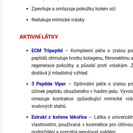
Zpevňuje a omlazuje pokožku kolem očí
Redukuje mimické vrásky
AKTIVNÍ LÁTKY
ECM Tripeptid
– Komplexní péče o zralou po
peptidů stimuluje tvorbu kolagenu, fibronektinu 
regenerace pokožky a působí proti vráskám. 
dodává jí mladistvý vzhled.
3 Peptide Viper
– Optimální péče o zralou pok
účinek peptidu obsaženého v hadím jedu. Vyvol
omezuje kontrakce způsobující mimické vrás
svalových stahů.
Extrakt z kořene lékořice
– Látka s univerzální
vlastnostmi, používaná v kosmetice pro citliv
podráždění a pomáhá regulovat svědění.