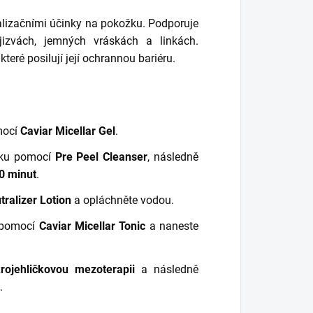
lizačními účinky na pokožku. Podporuje
izvách, jemných vráskách a linkách.
eré posilují její ochrannou bariéru.
mocí
Caviar Micellar Gel
.
ku pomocí
Pre Peel Cleanser
, následně
0 minut
.
ralizer Lotion
a opláchněte vodou.
 pomocí
Caviar Micellar Tonic
a naneste
rojehličkovou mezoterapii
a následně
.