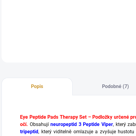
DETA
Popis
Podobné (7)
Eye Peptide Pads Therapy Set – Podložky určené pro 
očí.
Obsahují
neuropeptid 3 Peptide Viper
, který za
tripeptid
, který viditelně omlazuje a zvyšuje hustot