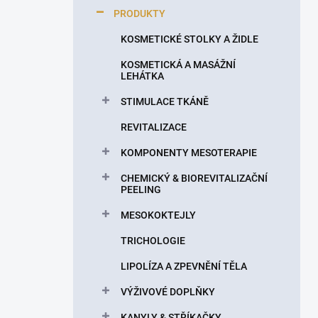
p
PRODUKTY
a
n
KOSMETICKÉ STOLKY A ŽIDLE
e
KOSMETICKÁ A MASÁŽNÍ
l
LEHÁTKA
STIMULACE TKÁNĚ
REVITALIZACE
KOMPONENTY MESOTERAPIE
CHEMICKÝ & BIOREVITALIZAČNÍ
PEELING
MESOKOKTEJLY
TRICHOLOGIE
LIPOLÍZA A ZPEVNĚNÍ TĚLA
VÝŽIVOVÉ DOPLŇKY
KANYLY & STŘÍKAČKY