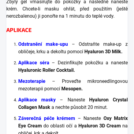
Zbylý gel vmasírujte do pokožky a následně naneste
krém. Chcete-li masku ohřát, před použitím (ještě
nerozbalenou) ji ponořte na 1 minutu do teplé vody.
APLIKACE
Odstranění make-upu
– Odstraňte make-up z
obličeje, krku a dekoltu pomocí
Hyaluron 3D Milk.
Aplikace séra
– Dezinfikujte pokožku a naneste
Hyaluronic Roller Cocktail.
Mezoterapie
– Proveďte mikroneedlingovou
mezoterapii pomocí
Mesopen.
Aplikace masky
– Naneste
Hyaluron Crystal
Collagen Mask
a nechte působit 20 minut.
Záverečná péče krémem
– Naneste
Oxy Matrix
Eye Cream
do oblasti očí a
Hyaluron 3D Cream
na
obličej, krk a dekolt.