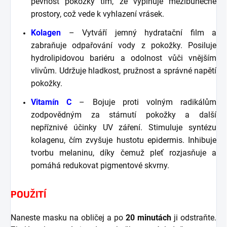
pevnost pokožky tím, že vyplňuje mezibuněčné
prostory, což vede k vyhlazení vrásek.
Kolagen
– Vytváří jemný hydratační film a
zabraňuje odpařování vody z pokožky. Posiluje
hydrolipidovou bariéru a odolnost vůči vnějším
vlivům. Udržuje hladkost, pružnost a správné napětí
pokožky.
Vitamín C
– Bojuje proti volným radikálům
zodpovědným za stárnutí pokožky a další
nepříznivé účinky UV záření. Stimuluje syntézu
kolagenu, čím zvyšuje hustotu epidermis. Inhibuje
tvorbu melaninu, díky čemuž pleť rozjasňuje a
pomáhá redukovat pigmentové skvrny.
POUŽITÍ
Naneste masku na obličej a po
20 minutách
ji odstraňte.