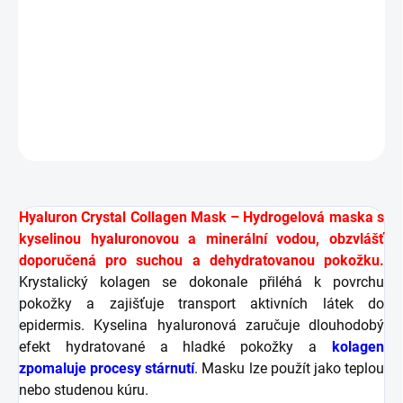
Hydratace pokožky
Redukce pigmentových skvrn
Zpomalení procesů stárnutí pokožky
DETAILNÍ INFORMACE
ZEPTAT SE
HLÍDAT
Hyaluron Crystal Collagen Mask – Hydrogelová maska s
kyselinou hyaluronovou a minerální vodou, obzvlášť
doporučená pro suchou a dehydratovanou pokožku.
Krystalický kolagen se dokonale přiléhá k povrchu
pokožky a zajišťuje transport aktivních látek do
epidermis. Kyselina hyaluronová zaručuje dlouhodobý
efekt hydratované a hladké pokožky a
kolagen
zpomaluje procesy stárnutí
. Masku lze použít jako teplou
nebo studenou kúru.